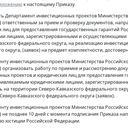
иложению
к настоящему Приказу.
ть Департамент инвестиционных проектов Министерств
ин) ответственным за прием и проверку документов, на
 лиц для предоставления государственных гарантий Р
и лицами, зарегистрированными и осуществляющими с
азского федерального округа, на реализацию инвестиц
о округа, (заявок) на предмет комплектности, достоверн
енту инвестиционных проектов Министерства Российско
ин) организовать работу по приемке и рассмотрению до
ных проектов и юридических лиц для предоставления г
привлекаемым юридическими лицами, зарегистрирован
ь на территории Северо-Кавказского федерального окр
Северо-Кавказского федерального округа (заявок).
енту инвестиционных проектов Министерства Российско
ин) не позднее 10 дней с момента подписания Приказа на
о юстиции Российской Федерации.