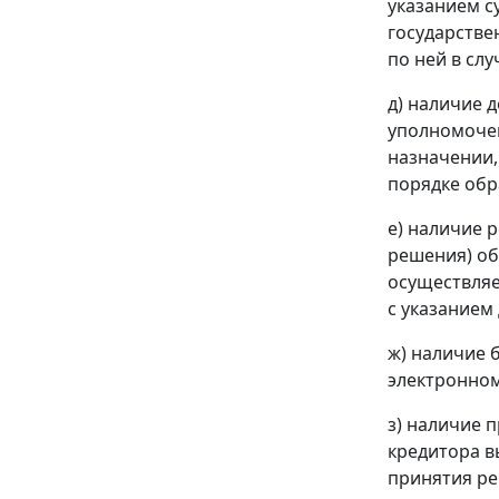
указанием с
государстве
по ней в сл
д) наличие 
уполномочен
назначении,
порядке обр
е) наличие 
решения) об
осуществляе
с указанием
ж) наличие 
электронном
з) наличие 
кредитора вы
принятия ре