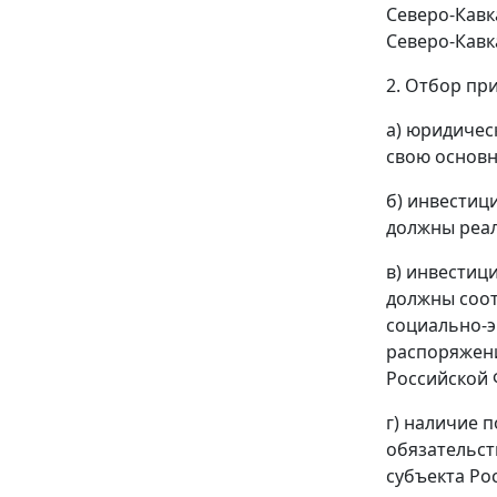
Северо-Кавк
Северо-Кавк
2. Отбор пр
а) юридичес
свою основн
б) инвестиц
должны реал
в) инвестиц
должны соот
социально-э
распоряжени
Российской Ф
г) наличие 
обязательст
субъекта Ро