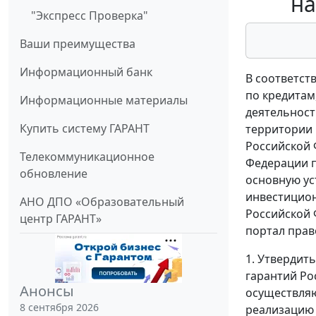
на
"Экспресс Проверка"
Ваши преимущества
Информационный банк
В соответст
по кредита
Информационные материалы
деятельност
Купить систему ГАРАНТ
территории 
Российской 
Телекоммуникационное
Федерации 
обновление
основную ус
инвестицион
АНО ДПО «Образовательный
Российской Ф
центр ГАРАНТ»
портал прав
1. Утвердит
гарантий Ро
Анонсы
осуществляю
8 сентября 2026
реализацию 