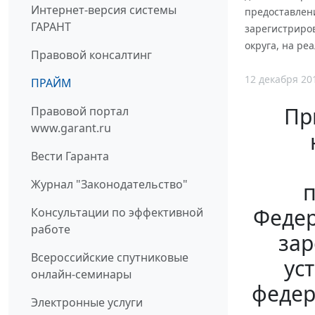
Интернет-версия системы
предоставлен
ГАРАНТ
зарегистриро
округа, на ре
Правовой консалтинг
12 декабря 20
ПРАЙМ
Пр
Правовой портал
www.garant.ru
Вести Гаранта
Журнал "Законодательство"
п
Федер
Консультации по эффективной
работе
за
Всероссийские спутниковые
ус
онлайн-семинары
федер
Электронные услуги