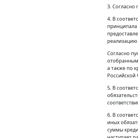
3. Согласно 
4. В соотве
принципала 
предоставле
реализацию 
Согласно пу
отобранными
а также по 
Российской 
5. В соотве
обязательст
соответствии
6. В соотве
иных обязат
суммы креди
наступает р