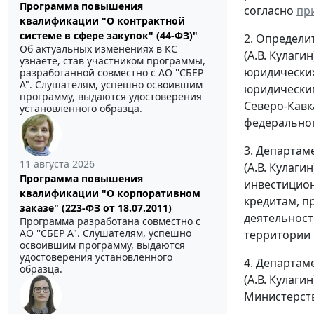
Программа повышения
согласно
пр
квалификации "О контрактной
системе в сфере закупок" (44-ФЗ)"
2. Определи
Об актуальных изменениях в КС
(А.В. Кулаг
узнаете, став участником программы,
юридических
разработанной совместно с АО ''СБЕР
А". Слушателям, успешно освоившим
юридическим
программу, выдаются удостоверения
Северо-Кавк
установленного образца.
федеральног
3. Департам
11 августа 2026
(А.В. Кулаг
Программа повышения
инвестицион
квалификации "О корпоративном
кредитам, 
заказе" (223-ФЗ от 18.07.2011)
деятельност
Программа разработана совместно с
АО ''СБЕР А". Слушателям, успешно
территории 
освоившим программу, выдаются
удостоверения установленного
4. Департам
образца.
(А.В. Кулаг
Министерств