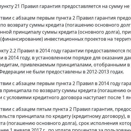
пункту 21 Правил гарантия предоставляется на сумму не 
тствии с абзацем первым пункта 2 Правил гарантия пред
по возврату суммы кредита (погашению основного долга
нной принципалу суммы кредита (основного долга), прив
(финансирование) инвестиционных проектов на террито
нкту 2.2 Правил в 2014 году гарантии предоставляются
 в 2014 году, в установленном порядке для оказания д
кредитам, привлекаемым принципалами, отобранными в 2
Федерации не были предоставлены в 2012-2013 годах.
тствии с абзацем первым пункта 2 Правил в 2014 году г
в принципала по возврату суммы кредита (погашению ос
 с условиями кредитного договора наступает после 1 ян
тствии с абзацем пятым пункта 2 Правил гарантия, предо
ельств принципала по кредиту (кредитному договору), в
та (погашению основного долга), срок исполнения кото
анее 1 января 2017 г., по уплате процентов за пользова