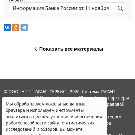
Показать все материалы
© ООО "НПП "ГАРАНТ-СЕРВИС", 2026. Система ГАРАНТ
выпускается с 1990 года. Компания "Гарант" и ее партнеры
Мы обрабатываем локальные данные
являются участниками Российской ассоциации правовой
браузера и используем инструменты
информации ГАРАНТ.
аналитики в целях улучшения и обеспечения
Портал ГАРАНТ.РУ зарегистрирован в качестве сетевого
работоспособности сайта, статистических
издания Федеральной службой по надзору в сфере
исследований и обзоров. Вы можете
связи,информационных технологий и массовых