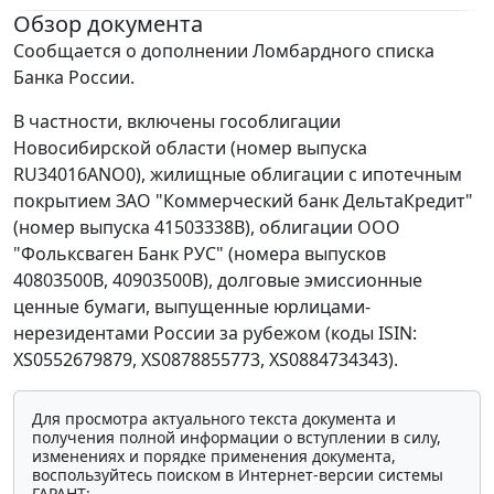
Обзор документа
Сообщается о дополнении Ломбардного списка
Банка России.
В частности, включены гособлигации
Новосибирской области (номер выпуска
RU34016ANO0), жилищные облигации с ипотечным
покрытием ЗАО "Коммерческий банк ДельтаКредит"
(номер выпуска 41503338B), облигации ООО
"Фольксваген Банк РУС" (номера выпусков
40803500B, 40903500B), долговые эмиссионные
ценные бумаги, выпущенные юрлицами-
нерезидентами России за рубежом (коды ISIN:
XS0552679879, XS0878855773, XS0884734343).
Для просмотра актуального текста документа и
получения полной информации о вступлении в силу,
изменениях и порядке применения документа,
воспользуйтесь поиском в Интернет-версии системы
ГАРАНТ: