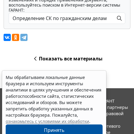
воспользуйтесь поиском в Интернет-версии системы
ГАРАНТ:
Показать все материалы
Мы обрабатываем локальные данные
браузера и используем инструменты
аналитики в целях улучшения и обеспечения
работоспособности сайта, статистических
© ООО "НПП "ГАРАНТ-СЕРВИС", 2026. Система ГАРАНТ
исследований и обзоров. Вы можете
выпускается с 1990 года. Компания "Гарант" и ее партнеры
запретить обработку указанных данных в
являются участниками Российской ассоциации правовой
настройках браузера. Пожалуйста,
информации ГАРАНТ.
ознакомьтесь с условиями их обработки
.
Портал ГАРАНТ.РУ зарегистрирован в качестве сетевого
Принять
издания Федеральной службой по надзору в сфере