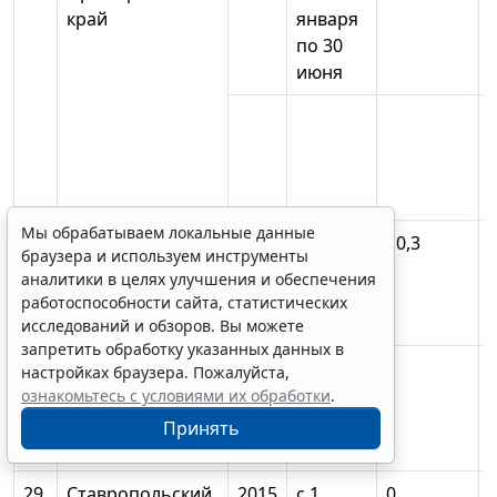
край
января
по 30
июня
Мы обрабатываем локальные данные
с 1
10,3
браузера и используем инструменты
июля
аналитики в целях улучшения и обеспечения
по 31
работоспособности сайта, статистических
декабря
исследований и обзоров. Вы можете
запретить обработку указанных данных в
настройках браузера. Пожалуйста,
ознакомьтесь с условиями их обработки
.
Принять
29.
Ставропольский
2015
с 1
0