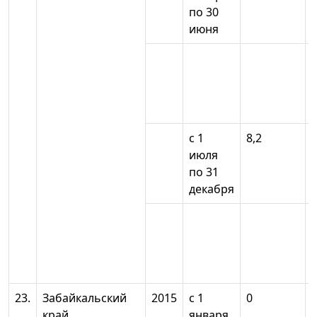
по 30
июня
с 1
8,2
июля
по 31
декабря
23.
Забайкальский
2015
с 1
0
край
января