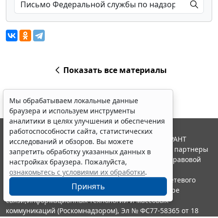
Показать все материалы
Мы обрабатываем локальные данные
браузера и используем инструменты
аналитики в целях улучшения и обеспечения
работоспособности сайта, статистических
© ООО "НПП "ГАРАНТ-СЕРВИС", 2026. Система ГАРАНТ
исследований и обзоров. Вы можете
выпускается с 1990 года. Компания "Гарант" и ее партнеры
запретить обработку указанных данных в
являются участниками Российской ассоциации правовой
настройках браузера. Пожалуйста,
информации ГАРАНТ.
ознакомьтесь с условиями их обработки
.
Портал ГАРАНТ.РУ зарегистрирован в качестве сетевого
Принять
издания Федеральной службой по надзору в сфере
связи,информационных технологий и массовых
коммуникаций (Роскомнадзором), Эл № ФС77-58365 от 18