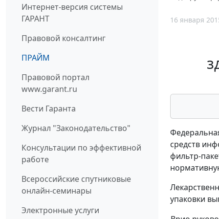
Интернет-версия системы
ГАРАНТ
16 января 201
Правовой консалтинг
ПРАЙМ
з
Правовой портал
www.garant.ru
Вести Гаранта
Журнал "Законодательство"
Федеральная
средств инф
Консультации по эффективной
фильтр-паке
работе
нормативную
Всероссийские спутниковые
Лекарственн
онлайн-семинары
упаковки вып
Электронные услуги
Врио руково