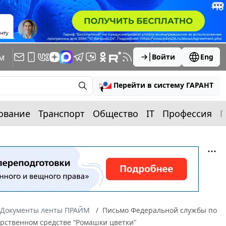
м
Войти
Eng
Перейти в систему ГАРАНТ
ование
Транспорт
Общество
IT
Профессия
П
Документы ленты ПРАЙМ
Письмо Федеральной службы по
карственном средстве “Ромашки цветки"