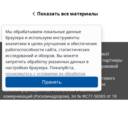
Показать все материалы
Мы обрабатываем локальные данные
браузера и используем инструменты
аналитики в целях улучшения и обеспечения
работоспособности сайта, статистических
© ООО "НПП "ГАРАНТ-СЕРВИС", 2026. Система ГАРАНТ
исследований и обзоров. Вы можете
выпускается с 1990 года. Компания "Гарант" и ее партнеры
запретить обработку указанных данных в
являются участниками Российской ассоциации правовой
настройках браузера. Пожалуйста,
информации ГАРАНТ.
ознакомьтесь с условиями их обработки
.
Портал ГАРАНТ.РУ зарегистрирован в качестве сетевого
Принять
издания Федеральной службой по надзору в сфере
связи,информационных технологий и массовых
коммуникаций (Роскомнадзором), Эл № ФС77-58365 от 18
июня 2014 года.
16+
Контакты
8-800-200-88-88