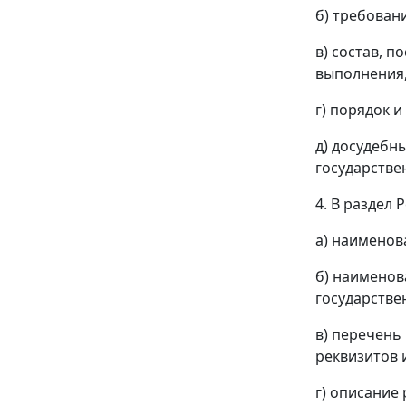
б) требован
в) состав, 
выполнения,
г) порядок 
д) досудебн
государствен
4. В раздел
а) наименов
б) наименов
государстве
в) перечень
реквизитов 
г) описание