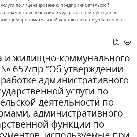
й услуги по лицензированию предпринимательской
 регламента исполнения государственной функции по
ании предпринимательской деятельности по управлению
ва и жилищно-коммунального
. № 657/пр “Об утверждении
зработке административного
сударственной услуги по
льской деятельности по
омами, административного
арственной функции по
кументов, используемые при