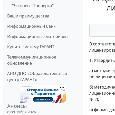
л
"Экспресс Проверка"
Ваши преимущества
Информационный банк
Информационные материалы
В соответст
Купить систему ГАРАНТ
лицензиров
Телекоммуникационное
1. Утвердит
обновление
а) методиче
АНО ДПО «Образовательный
по лицензир
центр ГАРАНТ»
б) методиче
лицензионно
№ 2);
Анонсы
в) формы до
8 сентября 2026