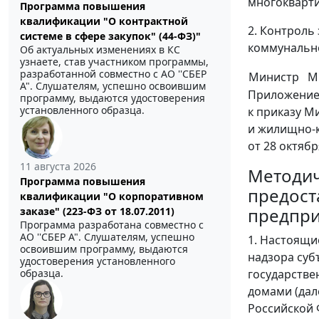
многокварт
Программа повышения
квалификации "О контрактной
2. Контроль
системе в сфере закупок" (44-ФЗ)"
коммунально
Об актуальных изменениях в КС
узнаете, став участником программы,
разработанной совместно с АО ''СБЕР
Министр
М
А". Слушателям, успешно освоившим
Приложение
программу, выдаются удостоверения
установленного образца.
к приказу М
и жилищно-
от 28 октябр
11 августа 2026
Методич
Программа повышения
предост
квалификации "О корпоративном
предпри
заказе" (223-ФЗ от 18.07.2011)
Программа разработана совместно с
АО ''СБЕР А". Слушателям, успешно
1. Настоящи
освоившим программу, выдаются
надзора суб
удостоверения установленного
государстве
образца.
домами (дал
Российской 