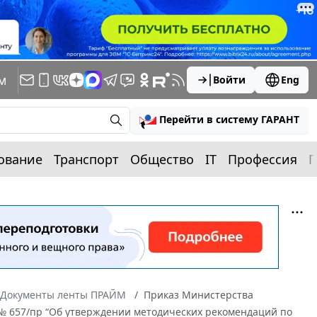
м
Войти
Eng
Перейти в систему ГАРАНТ
ование
Транспорт
Общество
IT
Профессия
П
Документы ленты ПРАЙМ
Приказ Министерства
. № 657/пр “Об утверждении методических рекомендаций по