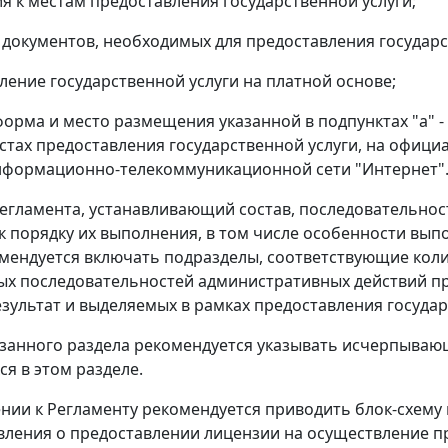
ия к местам предоставления государственной услуги;
 документов, необходимых для предоставления государст
вление государственной услуги на платной основе;
 форма и место размещения указанной в подпунктах "а" -
естах предоставления государственной услуги, на офиц
нформационно-телекоммуникационной сети "Интернет"
 Регламента, устанавливающий состав, последовательно
к порядку их выполнения, в том числе особенности вы
мендуется включать подразделы, соответствующие коли
х последовательностей административных действий пр
зультат и выделяемых в рамках предоставления государ
азанного раздела рекомендуется указывать исчерпыва
я в этом разделе.
ении к Регламенту рекомендуется приводить блок-схему 
вления о предоставлении лицензии на осуществление 