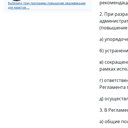
рекомендац
Выберите тему программы повышения квалификации
для юристов ...
2. При разр
администрат
(повышение 
а) упорядоч
б) устранен
в) сокращен
рамках испо
г) ответств
Регламента 
д) осуществ
3. В Реглам
а) общие по