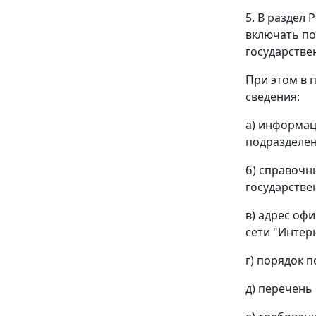
5. В раздел
включать по
государстве
При этом в 
сведения:
а) информац
подразделен
б) справочн
государстве
в) адрес оф
сети "Интер
г) порядок 
д) перечень