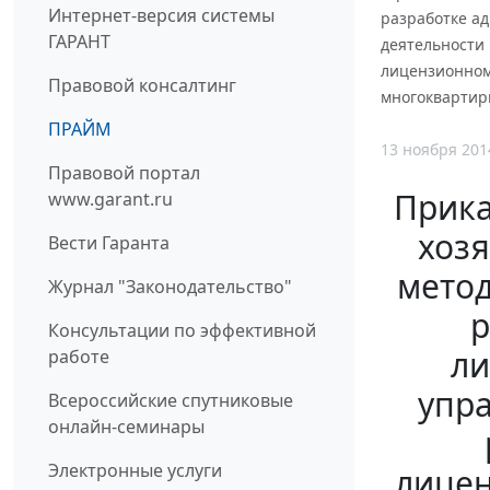
Интернет-версия системы
разработке а
ГАРАНТ
деятельности
лицензионном
Правовой консалтинг
многоквартир
ПРАЙМ
13 ноября 201
Правовой портал
Прика
www.garant.ru
хозя
Вести Гаранта
метод
Журнал "Законодательство"
р
Консультации по эффективной
ли
работе
упр
Всероссийские спутниковые
онлайн-семинары
Электронные услуги
лицен