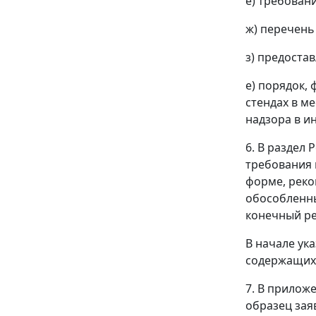
е) требован
ж) перечень
з) предоста
е) порядок,
стендах в м
надзора в и
6. В раздел
требования 
форме, реко
обособленны
конечный ре
В начале ук
содержащихс
7. В прилож
образец зая