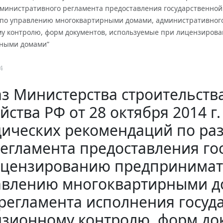
дминистративного регламента предоставления государственно
 по управлению многоквартирными домами, административного
у контролю, форм документов, используемые при лицензиров
ными домами”
4
з Министерства строительст
йства РФ от 28 октября 2014 г
ических рекомендаций по ра
егламента предоставления го
цензированию предпринимате
авлению многоквартирными д
регламента исполнения госуд
зионному контролю, форм до