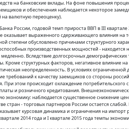
едств на банковские вклады. На фоне повышения проце
заемщиков и обеспечения наблюдается некоторое замед
й на валютную переоценку).
Банка России, годовой темп прироста ВВП в III квартале
не оказывает выраженного сдерживающего влияния на т
ной степени обусловлено причинами структурного харак
оспособных производственных мощностей - находится н
т медленно. Вследствие долгосрочных демографически
ы. Кроме структурных факторов, негативное влияние н
ическая неопределенность. В условиях ограниченной 
ие требований к качеству заемщиков со стороны россий
. При этом происходит охлаждение потребительского с
платы и розничного кредитования. Внешнеэкономичес
ую экономику: наблюдается существенное снижение цен 
ве стран - торговых партнеров России остается слабой
казывает курсовая динамика и ограничения на импорт 
 квартале 2014 года и I квартале 2015 года темпы эконом