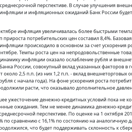
 среднесрочной перспективе. В случае улучшения внеш
инфляции и инфляционных ожиданий Банк России будет
октябре инфляция увеличивалась более быстрыми темпам
п прироста потребительских цен составил 8,4%. Базовая
инфляции происходило в основном за счет ускорения рос
сентябре. Темпы роста цен на непродовольственные тов
динамику инфляции оказало ослабление рубля и внешнет
Банка России, совокупный вклад указанных факторов в 
т около 2,5 п.п. (из них 1,2 п.п. - вклад внешнеторговых о
рубля с начала года). На фоне ускорения роста потреб
родолжили расти, что оказывало дополнительное давлен
е ужесточение денежно-кредитных условий пока не к
нные ожидания. Тем не менее динамика денежно-креди
среднесрочной перспективе. По оценке на 1 октября 201
4% по сравнению с 16,1% по состоянию на аналогичную д
родолжился, что будет поддерживать склонность к сбе