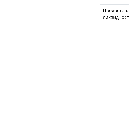
Предостав
ликвиднос