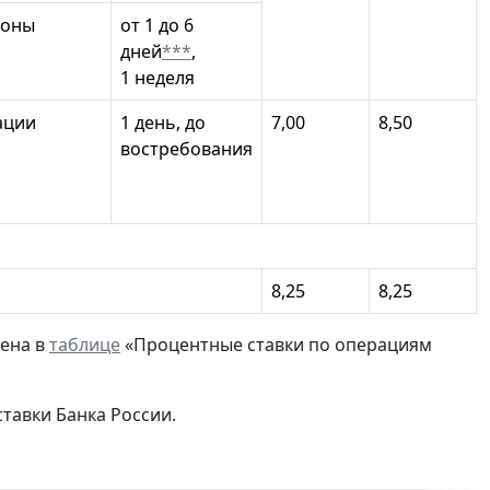
ионы
от 1 до 6
дней
***
,
1 неделя
ации
1 день, до
7,00
8,50
востребования
8,25
8,25
лена в
таблице
«Процентные ставки по операциям
тавки Банка России.