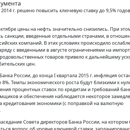
кумента
я 2014 г. решено повысить ключевую ставку до 9,5% годо
октябре цены на нефть значительно снизились. При это
ь санкции, введенные отдельными странами, в отноше
сийских компаний. В этих условиях происходило ослабл
наряду с введенными в августе ограничениями на импорт
родовольственных товаров привело к дальнейшему ус
бительских цен.
анка России, до конца I квартала 2015 г. инфляция оста
 8%. Темпы экономического роста будут близкими к нул
ния процентных ставок по кредитам и требований банк
емщиков и обеспечения наблюдается некоторое замедл
а кредитования экономики (с поправкой на валютную
.
аседание Совета директоров Банка России, на котором 
ться вопрос об уровне ключевой ставки, запланировано