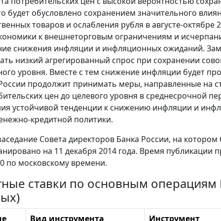
та потребительских цен с высокой вероятностью сохрани
то будет обусловлено сохранением значительного влия
венных товаров и ослабления рубля в августе-октябре 
кономики к внешнеторговым ограничениям и исчерпани
ие снижения инфляции и инфляционных ожиданий. Заме
ать низкий агрегированный спрос при сохранении совок
ого уровня. Вместе с тем снижение инфляции будет п
 России продолжит принимать меры, направленные на 
бительских цен до целевого уровня в среднесрочной пе
я устойчивой тенденции к снижению инфляции и инфля
енежно-кредитной политики.
аседание Совета директоров Банка России, на котором
ланировано на 11 декабря 2014 года. Время публикации 
:30 по московскому времени.
ные ставки по основным операциям 
вых)
ие
Вид инструмента
Инструмент