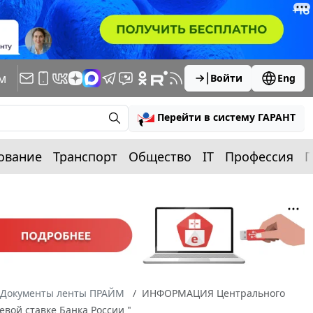
м
Войти
Eng
Перейти в систему ГАРАНТ
ование
Транспорт
Общество
IT
Профессия
П
Документы ленты ПРАЙМ
ИНФОРМАЦИЯ Центрального
евой ставке Банка России "