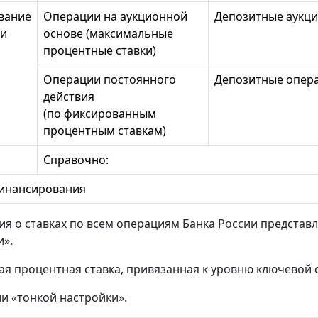
вание
Операции на аукционной
Депозитные аукц
ти
основе (максимальные
процентные ставки)
Операции постоянного
Депозитные опер
действия
(по фиксированным
процентным ставкам)
Справочно:
финансирования
я о ставках по всем операциям Банка России представ
и».
я процентная ставка, привязанная к уровню ключевой с
и «тонкой настройки».