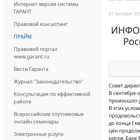
Интернет-версия системы
ГАРАНТ
31 октября 20
Правовой консалтинг
ИНФОР
ПРАЙМ
Рос
Правовой портал
www.garant.ru
Вести Гаранта
Журнал "Законодательство"
Совет дирек
В сентябре-
Консультации по эффективной
произошло у
работе
В этих усло
Всероссийские спутниковые
продовольст
онлайн-семинары
до конца I 
цен продол
Электронные услуги
риски. Банк