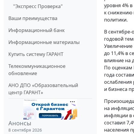
уровня 4% в
"Экспресс Проверка"
к снижению 
Ваши преимущества
политики.
Информационный банк
В сентябре-
годовой тем
Информационные материалы
Увеличение 
до 11,4% в 
Купить систему ГАРАНТ
влияние на 
Телекоммуникационное
По оценкам 
обновление
года состави
ослабления 
АНО ДПО «Образовательный
и бизнеса п
центр ГАРАНТ»
Произошедше
на инфляцио
инфляции в 
Анонсы
составил 7,
населения п
8 сентября 2026