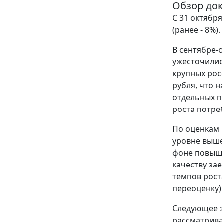
Обзор до
С 31 октябр
(ранее - 8%).
В сентябре-
ужесточилис
крупных рос
рубля, что 
отдельных п
роста потре
По оценкам Б
уровне выше
фоне повыше
качеству за
темпов рост
переоценку)
Следующее з
рассматрива