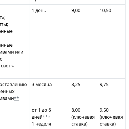
1 день
9,00
10,50
т»;
иты;
енные
енные
ивами или
;
 своп»
доставлению
3 месяца
8,25
9,75
ченных
ивами
**
от 1 до 6
8,00
9,50
дней
***
,
(ключевая
(ключевая
1 неделя
ставка)
ставка)