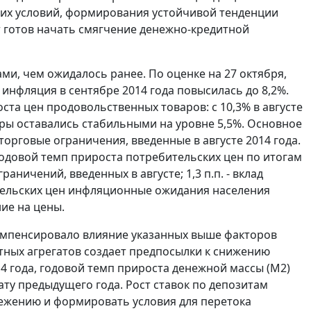
них условий, формирования устойчивой тенденции
 готов начать смягчение денежно-кредитной
и, чем ожидалось ранее. По оценке на 27 октября,
 инфляция в сентябре 2014 года повысилась до 8,2%.
та цен продовольственных товаров: с 10,3% в августе
ары оставались стабильными на уровне 5,5%. Основное
орговые ограничения, введенные в августе 2014 года.
годовой темп прироста потребительских цен по итогам
граничений, введенных в августе; 1,3 п.п. - вклад
ительских цен инфляционные ожидания населения
ие на цены.
омпенсировало влияние указанных выше факторов
тных агрегатов создает предпосылки к снижению
4 года, годовой темп прироста денежной массы (М2)
ату предыдущего года. Рост ставок по депозитам
режению и формировать условия для перетока