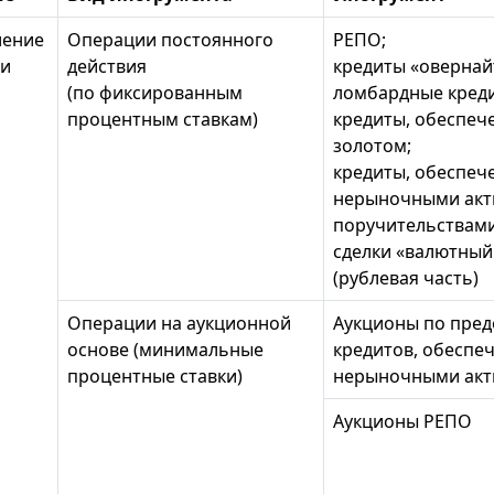
ление
Операции постоянного
РЕПО;
ти
действия
кредиты «овернай
(по фиксированным
ломбардные кред
процентным ставкам)
кредиты, обеспеч
золотом;
кредиты, обеспеч
нерыночными акт
поручительствами
сделки «валютный
(рублевая часть)
Операции на аукционной
Аукционы по пре
основе (минимальные
кредитов, обеспе
процентные ставки)
нерыночными акт
Аукционы РЕПО