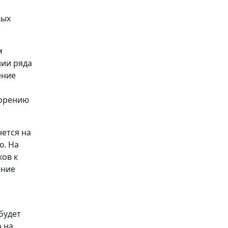
вых
м
нии ряда
ение
корению
нется на
ю. На
ов к
ение
будет
 на