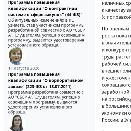
Программа повышения
наличных ср
квалификации "О контрактной
к качеству 
системе в сфере закупок" (44-ФЗ)"
(с поправко
Об актуальных изменениях в КС
узнаете, став участником программы,
По оценкам 
разработанной совместно с АО ''СБЕР
А". Слушателям, успешно освоившим
роста пока 
программу, выдаются удостоверения
в значитель
установленного образца.
и конкурент
труда расте
рабочей сил
11 августа 2026
внешнеполит
Программа повышения
и ужесточен
квалификации "О корпоративном
сокращаются
заказе" (223-ФЗ от 18.07.2011)
заработной 
Программа разработана совместно с
АО ''СБЕР А". Слушателям, успешно
на российск
освоившим программу, выдаются
в большинст
удостоверения установленного
образца.
экономики о
России, в IV