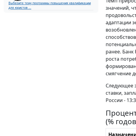
Темп прирос
Выберите тему программы повышения квалификации
значений, ч
для юристов ...
продовольст
адаптации э
возобновлен
способствов
потенциальн
ранее. Банк
роста потре
формировани
смягчение д
Следующее з
ставки, зап
России - 13
Процент
(% годо
Назначен