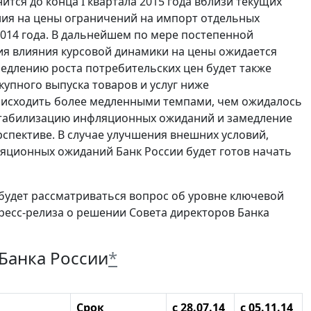
тся до конца I квартала 2015 года вблизи текущих
ния на цены ограничений на импорт отдельных
2014 года. В дальнейшем по мере постепенной
я влияния курсовой динамики на цены ожидается
длению роста потребительских цен будет также
упного выпуска товаров и услуг ниже
роисходить более медленными темпами, чем ожидалось
стабилизацию инфляционных ожиданий и замедление
рспективе. В случае улучшения внешних условий,
ционных ожиданий Банк России будет готов начать
 будет рассматриваться вопрос об уровне ключевой
пресс-релиза о решении Совета директоров Банка
Банка России
*
Срок
с 28.07.14
с 05.11.14