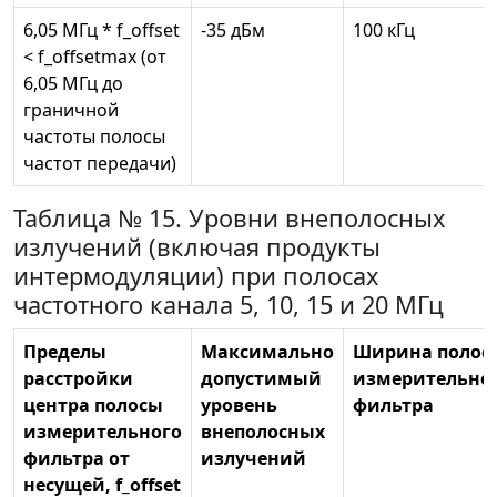
6,05 МГц * f_offset
-35 дБм
100 кГц
< f_offsetmax (от
6,05 МГц до
граничной
частоты полосы
частот передачи)
Таблица № 15. Уровни внеполосных
излучений (включая продукты
интермодуляции) при полосах
частотного канала 5, 10, 15 и 20 МГц
Пределы
Максимально
Ширина полос
расстройки
допустимый
измерительно
центра полосы
уровень
фильтра
измерительного
внеполосных
фильтра от
излучений
несущей, f_offset