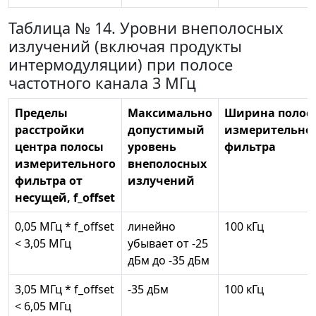
Таблица № 14. Уровни внеполосных
излучений (включая продукты
интермодуляции) при полосе
частотного канала 3 МГц
Пределы
Максимально
Ширина полос
расстройки
допустимый
измерительно
центра полосы
уровень
фильтра
измерительного
внеполосных
фильтра от
излучений
несущей, f_offset
0,05 МГц * f_offset
линейно
100 кГц
< 3,05 МГц
убывает от -25
дБм до -35 дБм
3,05 МГц * f_offset
-35 дБм
100 кГц
< 6,05 МГц