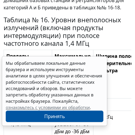
домашних базовых станций и ретрансляторов для
категорий А и Б приведены в таблицах №№ 16-18.
Таблица № 16. Уровни внеполосных
излучений (включая продукты
интермодуляции) при полосе
частотного канала 1,4 МГц
Пределы
Максимально
Ширина полос
расстройки
допустимый
измерительно
Мы обрабатываем локальные данные
браузера и используем инструменты
центра полосы
уровень
фильтра
аналитики в целях улучшения и обеспечения
измерительного
внеполосных
работоспособности сайта, статистических
фильтра от
излучений
исследований и обзоров. Вы можете
несущей, f_offset
запретить обработку указанных данных в
настройках браузера. Пожалуйста,
1
2
3
ознакомьтесь с условиями их обработки
.
Принять
0,05 МГц * f_offset
линейно
100 кГц
< 1,45 МГц
убывает от -30
дБм до -36 дБм