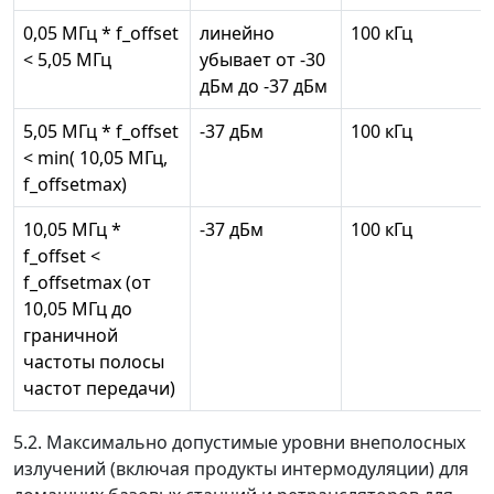
0,05 МГц * f_offset
линейно
100 кГц
< 5,05 МГц
убывает от -30
дБм до -37 дБм
5,05 МГц * f_offset
-37 дБм
100 кГц
< min( 10,05 МГц,
f_offsetmax)
10,05 МГц *
-37 дБм
100 кГц
f_offset <
f_offsetmax (от
10,05 МГц до
граничной
частоты полосы
частот передачи)
5.2. Максимально допустимые уровни внеполосных
излучений (включая продукты интермодуляции) для