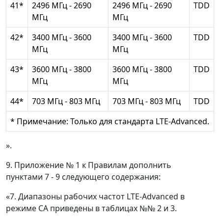
41*
2496 МГц - 2690
2496 МГц - 2690
TDD
МГц
МГц
42*
3400 МГц - 3600
3400 МГц - 3600
TDD
МГц
МГц
43*
3600 МГц - 3800
3600 МГц - 3800
TDD
МГц
МГц
44*
703 МГц - 803 МГц
703 МГц - 803 МГц
TDD
* Примечание: Только для стандарта LTE-Advanced.
».
9. Приложение № 1 к Правилам дополнить
пунктами 7 - 9 следующего содержания:
«7. Диапазоны рабочих частот LTE-Advanced в
режиме СА приведены в таблицах №№ 2 и 3.