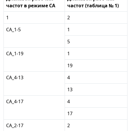
частот в режиме СА
частот (таблица № 1)
1
2
СА_1-5
1
5
СА_1-19
1
19
СА_4-13
4
13
СА_4-17
4
17
СА_2-17
2