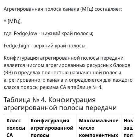
Агрегированная полоса канала (МГц) составляет:
* [МГц],
где: Fedge,low - нижний край полосы;
Fedge,high - верхний край полосы.
Конфигурация агрегированной полосы передачи
является числом агрегированных ресурсных блоков
(RB) в пределах полностью назначенной полосы
агрегированного канала и определяется для каждого
класса полосы режима СА в таблице № 4.
Таблица № 4. Конфигурация
агрегированной полосы передачи
Класс
Конфигурация
Максимальное
Номи
полосы
агрегированной
число
защи
СА
полосы
компонентных
поло