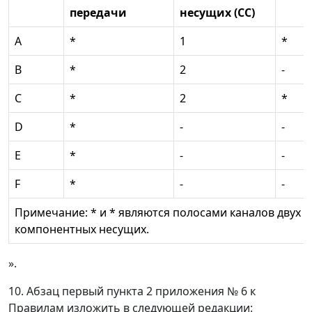
передачи
несущих (СС)
А
*
1
*
В
*
2
-
С
*
2
*
D
*
-
-
Е
*
-
-
F
*
-
-
Примечание: * и * являются полосами каналов двух
компонентных несущих.
».
10. Абзац первый пункта 2 приложения № 6 к
Правилам изложить в следующей редакции: