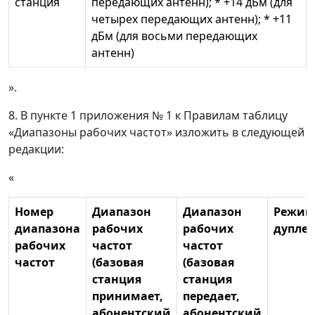
станция
передающих антенн); * +14 дБм (для
четырех передающих антенн); * +11
дБм (для восьми передающих
антенн)
».
8. В пункте 1 приложения № 1 к Правилам таблицу
«Диапазоны рабочих частот» изложить в следующей
редакции:
«
Номер
Диапазон
Диапазон
Режим
диапазона
рабочих
рабочих
дуплек
рабочих
частот
частот
частот
(базовая
(базовая
станция
станция
принимает,
передает,
абонентский
абонентский