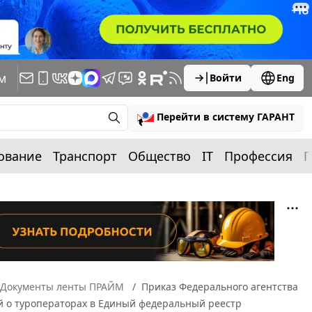
м
Войти
Eng
Перейти в систему ГАРАНТ
ование
Транспорт
Общество
IT
Профессия
П
Документы ленты ПРАЙМ
Приказ Федерального агентства
ний о туроператорах в Единый федеральный реестр