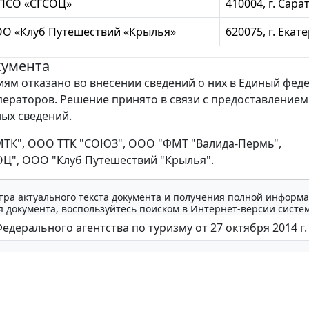
ПСО «СГСОЦ»
410004, г. Сара
О «Клуб Путешествий «Крылья»
620075, г. Екат
кумента
иям отказано во внесении сведений о них в Единый фе
ператоров. Решение принято в связи с предоставление
ых сведений.
МТК", ООО ТТК "СОЮЗ", ООО "ФМТ "Валида-Пермь",
Ц", ООО "Клуб Путешествий "Крылья".
тра актуального текста документа и получения полной информа
 документа, воспользуйтесь поиском в Интернет-версии систе