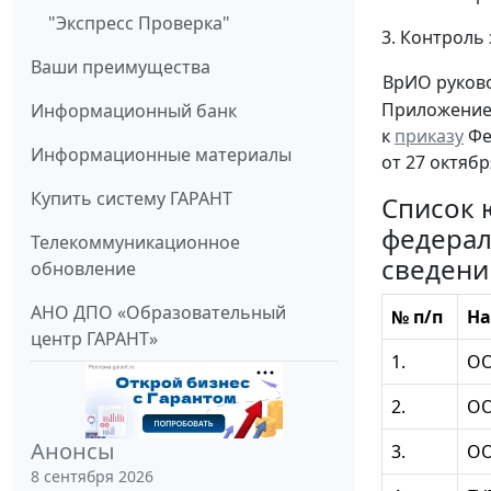
"Экспресс Проверка"
3. Контроль
Ваши преимущества
ВрИО руков
Приложени
Информационный банк
к
приказу
Фе
Информационные материалы
от 27 октябр
Купить систему ГАРАНТ
Список 
федерал
Телекоммуникационное
сведени
обновление
АНО ДПО «Образовательный
№ п/п
На
центр ГАРАНТ»
1.
ОО
2.
ОО
Анонсы
3.
ОО
8 сентября 2026