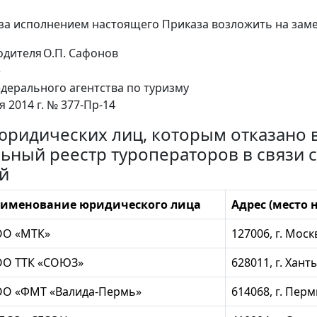
 за исполнением настоящего Приказа возложить на заме
одителя
О.П. Сафонов
е
дерального агентства по туризму
я 2014 г. № 377-Пр-14
юридических лиц, которым отказано 
ьный реестр туроператоров в связи 
й
именование юридического лица
Адрес (место
О «МТК»
127006, г. Моск
О ТТК «СОЮЗ»
628011, г. Хант
О «ФМТ «Валида-Пермь»
614068, г. Перм