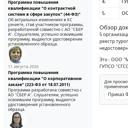
4.
ГУ
Программа повышения
квалификации "О контрактной
5.
ОО
системе в сфере закупок" (44-ФЗ)"
Об актуальных изменениях в КС
узнаете, став участником программы,
Обзор до
разработанной совместно с АО ''СБЕР
5 организац
А". Слушателям, успешно освоившим
программу, выдаются удостоверения
реестр туро
установленного образца.
недостоверн
Это - ООО "
ГУПСО "СГСО
11 августа 2026
Программа повышения
квалификации "О корпоративном
Для просмо
заказе" (223-ФЗ от 18.07.2011)
применения
Программа разработана совместно с
АО ''СБЕР А". Слушателям, успешно
освоившим программу, выдаются
удостоверения установленного
образца.