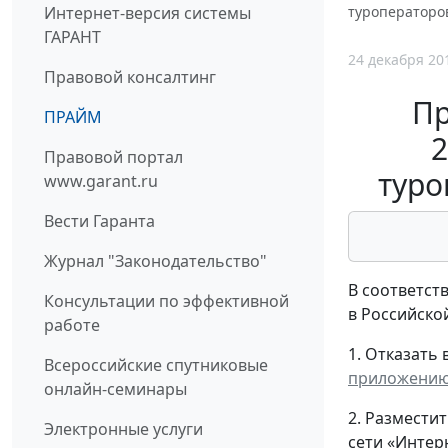
Интернет-версия системы
туроператоро
ГАРАНТ
24 декабря 20
Правовой консалтинг
Пр
ПРАЙМ
2
Правовой портал
туро
www.garant.ru
Вести Гаранта
Журнал "Законодательство"
В соответст
Консультации по эффективной
в Российско
работе
1. Отказать
Всероссийские спутниковые
приложени
онлайн-семинары
2. Размести
Электронные услуги
сети «Интер