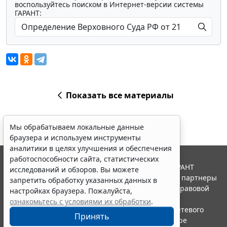
воспользуйтесь поиском в Интернет-версии системы
ГАРАНТ:
Показать все материалы
Мы обрабатываем локальные данные
браузера и используем инструменты
аналитики в целях улучшения и обеспечения
работоспособности сайта, статистических
© ООО "НПП "ГАРАНТ-СЕРВИС", 2026. Система ГАРАНТ
исследований и обзоров. Вы можете
выпускается с 1990 года. Компания "Гарант" и ее партнеры
запретить обработку указанных данных в
являются участниками Российской ассоциации правовой
настройках браузера. Пожалуйста,
информации ГАРАНТ.
ознакомьтесь с условиями их обработки
.
Портал ГАРАНТ.РУ зарегистрирован в качестве сетевого
Принять
издания Федеральной службой по надзору в сфере