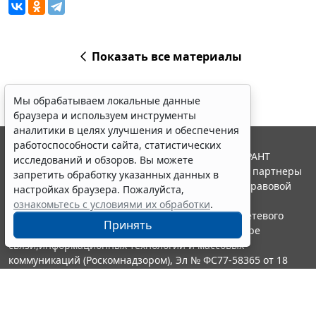
Показать все материалы
Мы обрабатываем локальные данные
браузера и используем инструменты
аналитики в целях улучшения и обеспечения
работоспособности сайта, статистических
© ООО "НПП "ГАРАНТ-СЕРВИС", 2026. Система ГАРАНТ
исследований и обзоров. Вы можете
выпускается с 1990 года. Компания "Гарант" и ее партнеры
запретить обработку указанных данных в
являются участниками Российской ассоциации правовой
настройках браузера. Пожалуйста,
информации ГАРАНТ.
ознакомьтесь с условиями их обработки
.
Портал ГАРАНТ.РУ зарегистрирован в качестве сетевого
Принять
издания Федеральной службой по надзору в сфере
связи,информационных технологий и массовых
коммуникаций (Роскомнадзором), Эл № ФС77-58365 от 18
июня 2014 года.
16+