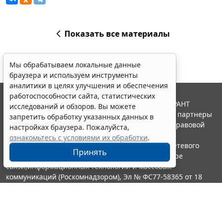
Показать все материалы
Мы обрабатываем локальные данные
браузера и используем инструменты
аналитики в целях улучшения и обеспечения
работоспособности сайта, статистических
© ООО "НПП "ГАРАНТ-СЕРВИС", 2026. Система ГАРАНТ
исследований и обзоров. Вы можете
выпускается с 1990 года. Компания "Гарант" и ее партнеры
запретить обработку указанных данных в
являются участниками Российской ассоциации правовой
настройках браузера. Пожалуйста,
информации ГАРАНТ.
ознакомьтесь с условиями их обработки
.
Портал ГАРАНТ.РУ зарегистрирован в качестве сетевого
Принять
издания Федеральной службой по надзору в сфере
связи,информационных технологий и массовых
коммуникаций (Роскомнадзором), Эл № ФС77-58365 от 18
июня 2014 года.
16+
Контакты
8-800-200-88-88