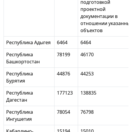
подготовкой
проектной
документации в
отношении указанны
объектов
Республика Адыгея
6464
6464
Республика
78199
46170
Башкортостан
Республика
44876
44253
Бурятия
Республика
177123
138835
Дагестан
Республика
78054
76798
Ингушетия
Кабардино-
15194
15010