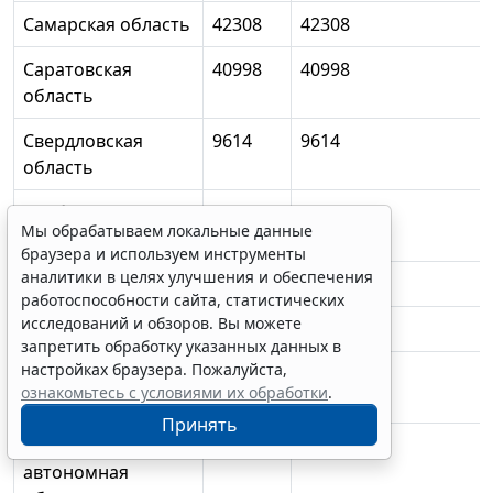
Самарская область
42308
42308
Саратовская
40998
40998
область
Свердловская
9614
9614
область
Тамбовская
45905
45691
Мы обрабатываем локальные данные
область
браузера и используем инструменты
аналитики в целях улучшения и обеспечения
Тверская область
2114
-
работоспособности сайта, статистических
исследований и обзоров. Вы можете
Тульская область
12892
-
запретить обработку указанных данных в
настройках браузера. Пожалуйста,
Челябинская
13308
13308
ознакомьтесь с условиями их обработки
.
область
Принять
Еврейская
480
-
автономная