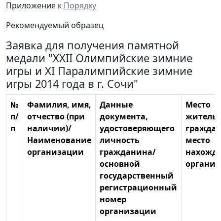
Приложение к
Порядку
Рекомендуемый образец
Заявка для получения памятной
медали "XXII Олимпийские зимние
игры и XI Паралимпийские зимние
игры 2014 года в г. Сочи"
№
Фамилия, имя,
Данные
Место
п/
отчество (при
документа,
жительс
п
наличии)/
удостоверяющего
гражда
Наименование
личность
место
организации
гражданина/
нахожд
основной
органи
государственный
регистрационный
номер
организации