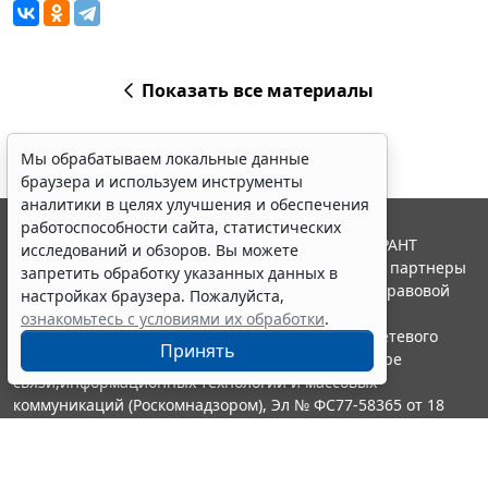
Показать все материалы
Мы обрабатываем локальные данные
браузера и используем инструменты
аналитики в целях улучшения и обеспечения
работоспособности сайта, статистических
© ООО "НПП "ГАРАНТ-СЕРВИС", 2026. Система ГАРАНТ
исследований и обзоров. Вы можете
выпускается с 1990 года. Компания "Гарант" и ее партнеры
запретить обработку указанных данных в
являются участниками Российской ассоциации правовой
настройках браузера. Пожалуйста,
информации ГАРАНТ.
ознакомьтесь с условиями их обработки
.
Портал ГАРАНТ.РУ зарегистрирован в качестве сетевого
Принять
издания Федеральной службой по надзору в сфере
связи,информационных технологий и массовых
коммуникаций (Роскомнадзором), Эл № ФС77-58365 от 18
июня 2014 года.
16+