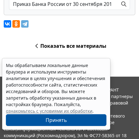
Показать все материалы
Мы обрабатываем локальные данные
браузера и используем инструменты
аналитики в целях улучшения и обеспечения
работоспособности сайта, статистических
© ООО "НПП "ГАРАНТ-СЕРВИС", 2026. Система ГАРАНТ
исследований и обзоров. Вы можете
выпускается с 1990 года. Компания "Гарант" и ее партнеры
запретить обработку указанных данных в
являются участниками Российской ассоциации правовой
настройках браузера. Пожалуйста,
информации ГАРАНТ.
ознакомьтесь с условиями их обработки
.
Портал ГАРАНТ.РУ зарегистрирован в качестве сетевого
Принять
издания Федеральной службой по надзору в сфере
связи,информационных технологий и массовых
коммуникаций (Роскомнадзором), Эл № ФС77-58365 от 18