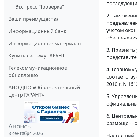
последующим
"Экспресс Проверка"
2. Таможенн
Ваши преимущества
предъявляем
учетом окон
Информационный банк
обеспечения
Информационные материалы
3. Признать
Купить систему ГАРАНТ
представите
Телекоммуникационное
4. Главному
обновление
соответству
2010 г. N 1
АНО ДПО «Образовательный
центр ГАРАНТ»
5. Управлен
официальных
6. Централь
размещенног
Анонсы
8 сентября 2026
Настоящий п