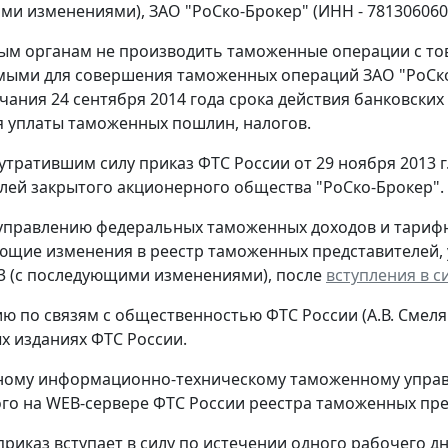
и изменениями), ЗАО "РоСко-Брокер" (ИНН - 7813060601, 
ым органам не производить таможенные операции с то
ыми для совершения таможенных операций ЗАО "РоСко-
чания 24 сентября 2014 года срока действия банковских
 уплаты таможенных пошлин, налогов.
 утратившим силу приказ ФТС России от 29 ноября 2013 
лей закрытого акционерного общества "РоСко-Брокер".
 управлению федеральных таможенных доходов и тарифн
ющие изменения в реестр таможенных представителей, 
613 (с последующими изменениями), после
вступления в с
ию по связям с общественностью ФТС России (А.В. Смел
 изданиях ФТС России.
ному информационно-техническому таможенному управл
о на WEB-сервере ФТС России реестра таможенных пре
риказ вступает в силу по истечении одного рабочего дня