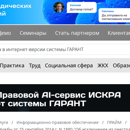
Демо
Семинары
Стать партнером
Клиента
Практика
Труд
Социальная сфера
ЖКХ
Образ
луги
Информационно-правовое обеспечение
ПРАЙМ
ужбы от 25 сентября 2014 г. N 1880 "Об исключении из реест