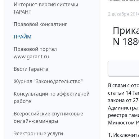
Интернет-версия системы
ГАРАНТ
2 декабря 201
Правовой консалтинг
Прика
ПРАЙМ
N 188
Правовой портал
www.garant.ru
Вести Гаранта
Журнал "Законодательство"
В связи с о
статьи 14 Та
Консультации по эффективной
закона от 2
работе
Администрат
Всероссийские спутниковые
реестра там
онлайн-семинары
Минюстом Ро
Электронные услуги
1. Исключит