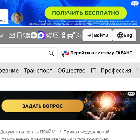
м
Войти
Eng
Перейти в систему ГАРАНТ
ование
Транспорт
Общество
IT
Профессия
П
Документы ленты ПРАЙМ
Приказ Федеральной
ра таможенных представителей ЗАО "РоСко-Брокер"