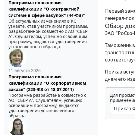
Программа повышения
квалификации "О контрактной
Первый заме
системе в сфере закупок" (44-ФЗ)"
генерал-по
Об актуальных изменениях в КС
Обзор до
узнаете, став участником программы,
разработанной совместно с АО ''СБЕР
ЗАО "РоСко-
А". Слушателям, успешно освоившим
программу, выдаются удостоверения
Таможенным 
установленного образца.
транспортн
соответству
11 августа 2026
Приказ вступ
Программа повышения
днем его из
квалификации "О корпоративном
заказе" (223-ФЗ от 18.07.2011)
Программа разработана совместно с
Для просмо
АО ''СБЕР А". Слушателям, успешно
применения
освоившим программу, выдаются
удостоверения установленного
образца.