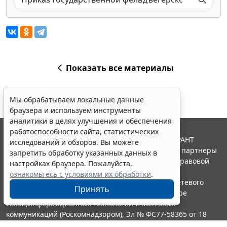
Показать все материалы
Мы обрабатываем локальные данные
браузера и используем инструменты
аналитики в целях улучшения и обеспечения
работоспособности сайта, статистических
© ООО "НПП "ГАРАНТ-СЕРВИС", 2026. Система ГАРАНТ
исследований и обзоров. Вы можете
выпускается с 1990 года. Компания "Гарант" и ее партнеры
запретить обработку указанных данных в
являются участниками Российской ассоциации правовой
настройках браузера. Пожалуйста,
информации ГАРАНТ.
ознакомьтесь с условиями их обработки
.
Портал ГАРАНТ.РУ зарегистрирован в качестве сетевого
Принять
издания Федеральной службой по надзору в сфере
связи,информационных технологий и массовых
коммуникаций (Роскомнадзором), Эл № ФС77-58365 от 18
июня 2014 года.