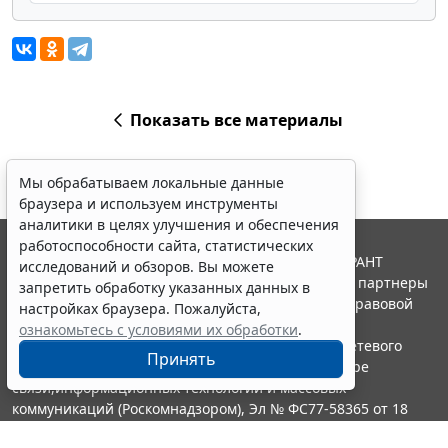
Показать все материалы
Мы обрабатываем локальные данные
браузера и используем инструменты
аналитики в целях улучшения и обеспечения
работоспособности сайта, статистических
© ООО "НПП "ГАРАНТ-СЕРВИС", 2026. Система ГАРАНТ
исследований и обзоров. Вы можете
выпускается с 1990 года. Компания "Гарант" и ее партнеры
запретить обработку указанных данных в
являются участниками Российской ассоциации правовой
настройках браузера. Пожалуйста,
информации ГАРАНТ.
ознакомьтесь с условиями их обработки
.
Портал ГАРАНТ.РУ зарегистрирован в качестве сетевого
Принять
издания Федеральной службой по надзору в сфере
связи,информационных технологий и массовых
коммуникаций (Роскомнадзором), Эл № ФС77-58365 от 18
июня 2014 года.