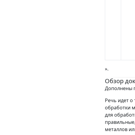
».
Обзор до
Дополнены п
Речь идет о 
обработки м
для обработ
правильные,
металлов ил