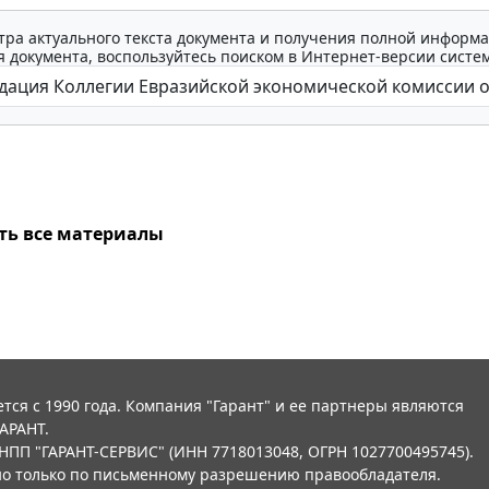
тра актуального текста документа и получения полной информа
 документа, воспользуйтесь поиском в Интернет-версии систе
ть все материалы
тся с 1990 года. Компания "Гарант" и ее партнеры являются
АРАНТ.
НПП "ГАРАНТ-СЕРВИС" (ИНН 7718013048, ОГРН 1027700495745).
о только по письменному разрешению правообладателя.