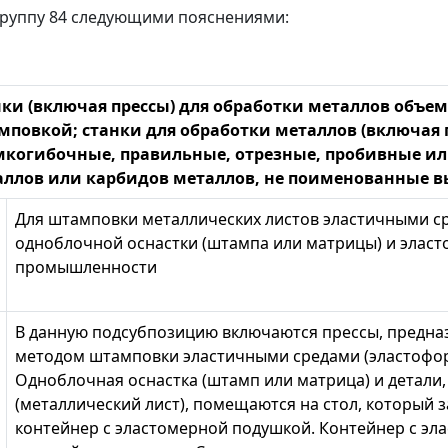
руппу 84 следующими пояснениями:
нки (включая прессы) для обработки металлов объе
повкой; станки для обработки металлов (включая 
мкогибочные, правильные, отрезные, пробивные ил
аллов или карбидов металлов, не поименованные 
Для штамповки металлических листов эластичными с
одноблочной оснастки (штампа или матрицы) и элас
промышленности
В данную подсубпозицию включаются прессы, предна
методом штамповки эластичными средами (эластофор
Одноблочная оснастка (штамп или матрица) и детал
(металлический лист), помещаются на стол, который з
контейнер с эластомерной подушкой. Контейнер с эл