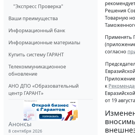
рекомендует
"Экспресс Проверка"
Решения Сов
Товарную н
Ваши преимущества
Таможенного
Информационный банк
Применять П
Информационные материалы
(приложение
согласно
пр
Купить систему ГАРАНТ
Председател
Телекоммуникационное
Евразийско
обновление
Приложени
к
Рекоменда
АНО ДПО «Образовательный
Евразийской
центр ГАРАНТ»
от 19 августа
Изменен
вносимы
Анонсы
внешнеэ
8 сентября 2026