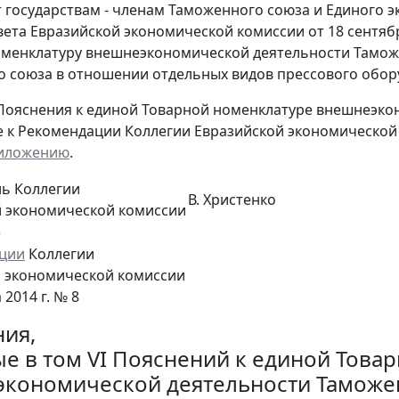
 государствам - членам Таможенного союза и Единого э
ета Евразийской экономической комиссии от 18 сентябр
оменклатуру внешнеэкономической деятельности Тамож
 союза в отношении отдельных видов прессового обо
ояснения к единой Товарной номенклатуре внешнеэко
 к Рекомендации Коллегии Евразийской экономической к
иложению
.
ь Коллегии
В. Христенко
й экономической комиссии
е
ции
Коллегии
 экономической комиссии
 2014 г. № 8
ия,
е в том VI Пояснений к единой Това
кономической деятельности Таможе