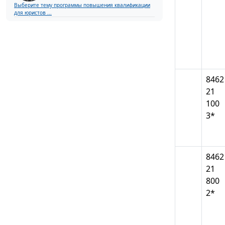
Выберите тему программы повышения квалификации
для юристов ...
8462
21
100
3*
8462
21
800
2*