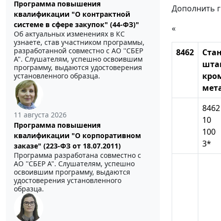
Программа повышения
Дополнить г
квалификации "О контрактной
системе в сфере закупок" (44-ФЗ)"
«
Об актуальных изменениях в КС
узнаете, став участником программы,
разработанной совместно с АО ''СБЕР
8462
Ста
А". Слушателям, успешно освоившим
штам
программу, выдаются удостоверения
кро
установленного образца.
мет
8462
11 августа 2026
10
Программа повышения
100
квалификации "О корпоративном
3*
заказе" (223-ФЗ от 18.07.2011)
Программа разработана совместно с
АО ''СБЕР А". Слушателям, успешно
освоившим программу, выдаются
удостоверения установленного
образца.