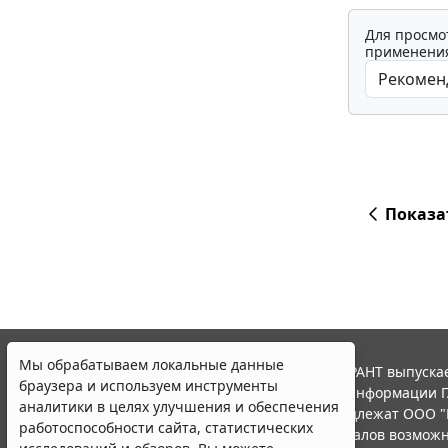
Для просмо
применения
Показа
Мы обрабатываем локальные данные
© ООО "НПП "ГАРАНТ-СЕРВИС", 2026. Система ГАРАНТ выпускае
браузера и используем инструменты
участниками Российской ассоциации правовой информации Г
аналитики в целях улучшения и обеспечения
Все права на материалы сайта ГАРАНТ.РУ принадлежат ООО "
работоспособности сайта, статистических
Полное или частичное воспроизведение материалов возможн