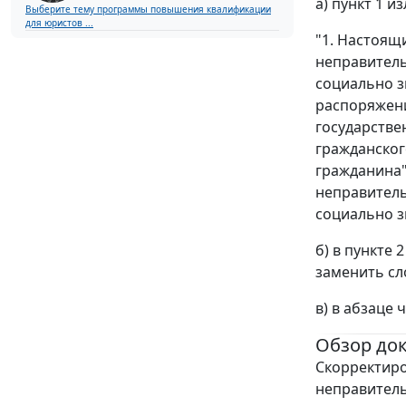
а) пункт 1 
Выберите тему программы повышения квалификации
для юристов ...
"1. Настоящ
неправитель
социально з
распоряжени
государстве
гражданског
гражданина"
неправитель
социально з
б) в пункте 2
заменить сл
в) в абзаце
Обзор до
Скорректир
неправитель