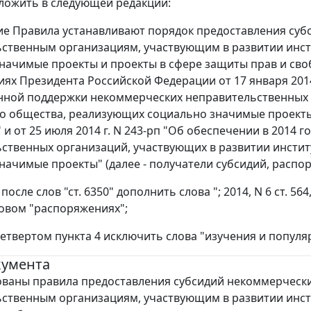
изложить в следующей редакции:
ие Правила устанавливают порядок предоставления су
ственным организациям, участвующим в развитии инс
начимые проекты и проекты в сфере защиты прав и сво
ях Президента Российской Федерации от 17 января 2014 
нной поддержки некоммерческих неправительственных 
о общества, реализующих социально значимые проекты 
 и от 25 июля 2014 г. N 243-рп "Об обеспечении в 2014
ственных организаций, участвующих в развитии инсти
начимые проекты" (далее - получатели субсидий, распор
 после слов "ст. 6350" дополнить слова "; 2014, N 6 ст. 564
овом "распоряжениях";
 четвертом пункта 4 исключить слова "изучения и популя
кумента
ованы правила предоставления субсидий некоммерческ
ственным организациям, участвующим в развитии инст