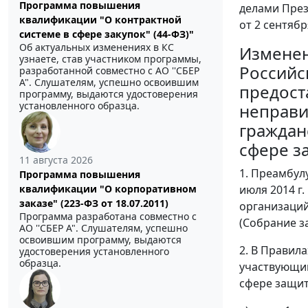
Программа повышения
делами Пре
квалификации "О контрактной
от 2 сентябр
системе в сфере закупок" (44-ФЗ)"
Об актуальных изменениях в КС
Изменен
узнаете, став участником программы,
Российс
разработанной совместно с АО ''СБЕР
А". Слушателям, успешно освоившим
предост
программу, выдаются удостоверения
установленного образца.
неправи
граждан
сфере з
11 августа 2026
1. Преамбул
Программа повышения
июля 2014 г
квалификации "О корпоративном
заказе" (223-ФЗ от 18.07.2011)
организаций
Программа разработана совместно с
(Собрание за
АО ''СБЕР А". Слушателям, успешно
освоившим программу, выдаются
2. В Правил
удостоверения установленного
образца.
участвующим
сфере защит