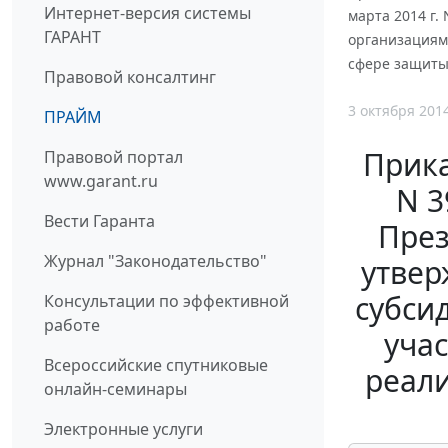
Интернет-версия системы
марта 2014 г
ГАРАНТ
организациям
сфере защиты
Правовой консалтинг
3 октября 201
ПРАЙМ
Прика
Правовой портал
www.garant.ru
N 3
Вести Гаранта
През
Журнал "Законодательство"
утвер
субси
Консультации по эффективной
работе
уча
Всероссийские спутниковые
реал
онлайн-семинары
Электронные услуги