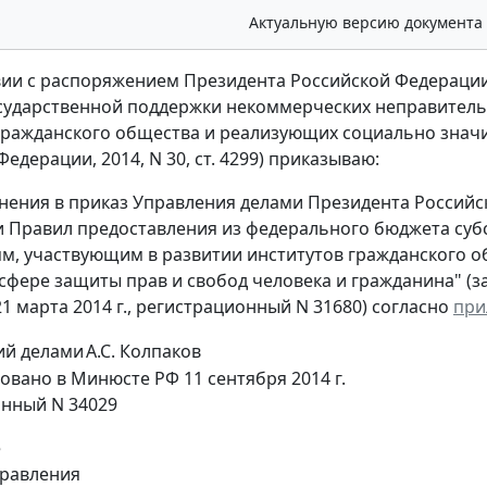
Актуальную версию документа
вии с распоряжением Президента Российской Федерации о
осударственной поддержки некоммерческих неправитель
гражданского общества и реализующих социально знач
едерации, 2014, N 30, ст. 4299) приказываю:
нения в приказ Управления делами Президента Российско
 Правил предоставления из федерального бюджета су
м, участвующим в развитии институтов гражданского 
 сфере защиты прав и свобод человека и гражданина" 
1 марта 2014 г., регистрационный N 31680) согласно
при
й делами
А.С. Колпаков
овано в Минюсте РФ 11 сентября 2014 г.
нный N 34029
е
равления