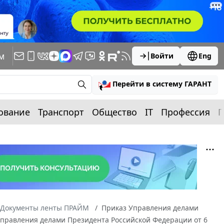
м
Войти
Eng
Перейти в систему ГАРАНТ
ование
Транспорт
Общество
IT
Профессия
П
Документы ленты ПРАЙМ
Приказ Управления делами
 Управления делами Президента Российской Федерации от 6