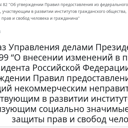
. N 82 "Об утверждении Правил предоставления из федерально
, участвующим в развитии институтов гражданского общества
 прав и свобод человека и гражданина"
4
з Управления делами Президен
99 “О внесении изменений в 
идента Российской Федерации о
ждении Правил предоставлен
дий некоммерческим неправи
ствующим в развитии институт
изующим социально значимые 
защиты прав и свобод чел