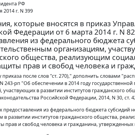
зидента РФ
я 2014 г. N 399
ия, которые вносятся в приказ Упра
кой Федерации от 6 марта 2014 г. N 
авления из федерального бюджета с
тельственным организациям, участв
ского общества, реализующим социа
ащиты прав и свобод человека и гра
у приказа после слов "ст. 270)," дополнить словами "р
. N 243-рп "Об обеспечении в 2014 году государственн
, участвующих в развитии институтов гражданского о
конодательства Российской Федерации, 2014, N 30, ст. 42
ах предоставления из федерального бюджета субсидий
 в развитии институтов гражданского общества, реал
ы прав и свобод человека и гражданина, утвержденных