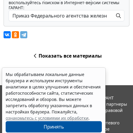
воспользуйтесь поиском в Интернет-версии системы
ГАРАНТ:
Показать все материалы
Мы обрабатываем локальные данные
браузера и используем инструменты
аналитики в целях улучшения и обеспечения
работоспособности сайта, статистических
© ООО "НПП "ГАРАНТ-СЕРВИС", 2026. Система ГАРАНТ
исследований и обзоров. Вы можете
выпускается с 1990 года. Компания "Гарант" и ее партнеры
запретить обработку указанных данных в
являются участниками Российской ассоциации правовой
настройках браузера. Пожалуйста,
информации ГАРАНТ.
ознакомьтесь с условиями их обработки
.
Портал ГАРАНТ.РУ зарегистрирован в качестве сетевого
Принять
издания Федеральной службой по надзору в сфере