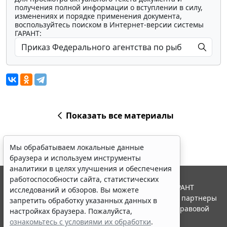
получения полной информации о вступлении в силу,
изменениях и порядке применения документа,
воспользуйтесь поиском в Интернет-версии системы
ГАРАНТ:
Показать все материалы
Мы обрабатываем локальные данные
браузера и используем инструменты
аналитики в целях улучшения и обеспечения
работоспособности сайта, статистических
© ООО "НПП "ГАРАНТ-СЕРВИС", 2026. Система ГАРАНТ
исследований и обзоров. Вы можете
выпускается с 1990 года. Компания "Гарант" и ее партнеры
запретить обработку указанных данных в
являются участниками Российской ассоциации правовой
настройках браузера. Пожалуйста,
информации ГАРАНТ.
ознакомьтесь с условиями их обработки
.