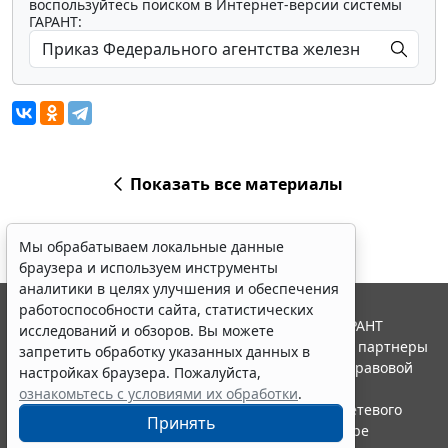
воспользуйтесь поиском в Интернет-версии системы
ГАРАНТ:
Показать все материалы
Мы обрабатываем локальные данные
браузера и используем инструменты
аналитики в целях улучшения и обеспечения
работоспособности сайта, статистических
© ООО "НПП "ГАРАНТ-СЕРВИС", 2026. Система ГАРАНТ
исследований и обзоров. Вы можете
выпускается с 1990 года. Компания "Гарант" и ее партнеры
запретить обработку указанных данных в
являются участниками Российской ассоциации правовой
настройках браузера. Пожалуйста,
информации ГАРАНТ.
ознакомьтесь с условиями их обработки
.
Портал ГАРАНТ.РУ зарегистрирован в качестве сетевого
Принять
издания Федеральной службой по надзору в сфере