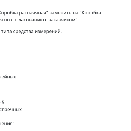
"Коробка распаячная" заменить на "Коробка
я по согласованию с заказчиком".
 типа средства измерений.
.
инейных
 5
аспаечных
чения"