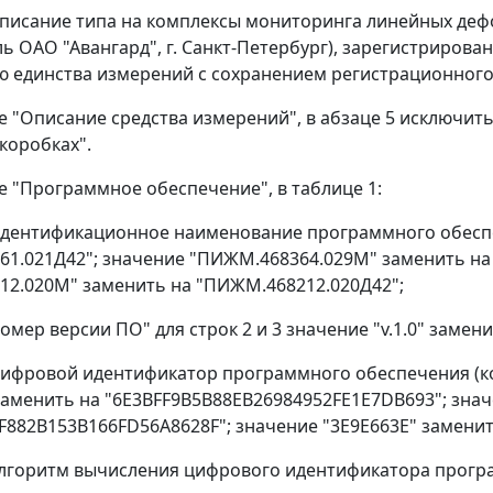
 описание типа на комплексы мониторинга линейных д
ль ОАО "Авангард", г. Санкт-Петербург), зарегистрир
 единства измерений с сохранением регистрационного
еле "Описание средства измерений", в абзаце 5 исключи
коробках".
ле "Программное обеспечение", в таблице 1:
Идентификационное наименование программного обесп
1.021Д42"; значение "ПИЖМ.468364.029М" заменить на
2.020М" заменить на "ПИЖМ.468212.020Д42";
омер версии ПО" для строк 2 и 3 значение "v.1.0" заменит
Цифровой идентификатор программного обеспечения (к
заменить на "6E3BFF9B5B88EB26984952FE1E7DB693"; знач
F882B153B166FD56A8628F"; значение "3Е9Е663Е" замени
Алгоритм вычисления цифрового идентификатора програ