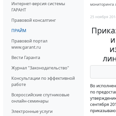
Интернет-версия системы
мониторинга 
ГАРАНТ
25 ноября 201
Правовой консалтинг
Прика
ПРАЙМ
и
Правовой портал
и
www.garant.ru
ли
Вести Гаранта
Журнал "Законодательство"
Консультации по эффективной
работе
Во исполнен
по предоста
Всероссийские спутниковые
утверждению
онлайн-семинары
сентября 201
приказываю
Электронные услуги