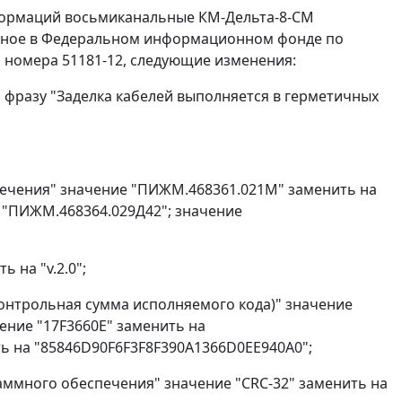
еформаций восьмиканальные КМ-Дельта-8-СМ
ованное в Федеральном информационном фонде по
 номера 51181-12, следующие изменения:
ть фразу "Заделка кабелей выполняется в герметичных
ечения" значение "ПИЖМ.468361.021М" заменить на
 "ПИЖМ.468364.029Д42"; значение
ь на "v.2.0";
онтрольная сумма исполняемого кода)" значение
ение "17F3660E" заменить на
ть на "85846D90F6F3F8F390A1366D0EE940A0";
ммного обеспечения" значение "CRC-32" заменить на