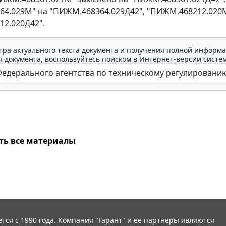
4.029М" на "ПИЖМ.468364.029Д42", "ПИЖМ.468212.020
2.020Д42".
тра актуального текста документа и получения полной информа
 документа, воспользуйтесь поиском в Интернет-версии систе
ть все материалы
тся с 1990 года. Компания "Гарант" и ее партнеры являются