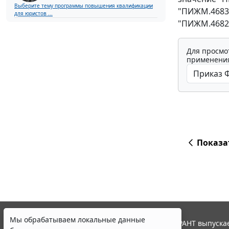
Выберите тему программы повышения квалификации
"ПИЖМ.46836
для юристов ...
"ПИЖМ.46821
Для просмо
применения
Показа
Мы обрабатываем локальные данные
© ООО "НПП "ГАРАНТ-СЕРВИС", 2026. Система ГАРАНТ выпускае