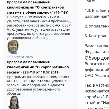
"MD5".
Программа повышения
квалификации "О контрактной
1.3. В табл
системе в сфере закупок" (44-ФЗ)"
распаячная*
Об актуальных изменениях в КС
узнаете, став участником программы,
разработанной совместно с АО ''СБЕР
2. Управлен
А". Слушателям, успешно освоившим
программу, выдаются удостоверения
3. Контроль
установленного образца.
Заместитель
Федеральног
Обзор до
11 августа 2026
Программа повышения
Вносятся из
квалификации "О корпоративном
деформаций 
заказе" (223-ФЗ от 18.07.2011)
ОАО "Аванга
Программа разработана совместно с
АО ''СБЕР А". Слушателям, успешно
Так, в частн
освоившим программу, выдаются
удостоверения установленного
исключается
образца.
коробках". 
столбце "И
значение "П