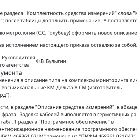
ице раздела "Комплектность средства измерений" слова 
"; после таблицы дополнить примечание "* поставляетс
ию метрологии (С.С. Голубеву) оформить новое описание
 за исполнением настоящего приказа оставляю за собой
 Руководителя
Ф.В. Булыгин
о агентства
кумента
менения в описание типа на комплексы мониторинга л
восьмиканальные КМ-Дельта-8-СМ (изготовитель
рд").
ости, в разделе "Описание средства измерений", в абзаце
 фраза "Заделка кабелей выполняется в герметичных р
В табл. 1 раздела "Программное обеспечение" в
дентификационное наименование программного обеспе
ИЖМ.468361.021М" заменено на "ПИЖМ.468361.021Д42",