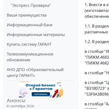
1. Внести в
"Экспресс Проверка"
(изготовите
Ваши преимущества
обеспечению
Информационный банк
1.1. В разд
распаечных 
Информационные материалы
1.2. В разде
Купить систему ГАРАНТ
в столбце "
Телекоммуникационное
"ПИЖМ.46836
обновление
"ПИЖМ.46821
АНО ДПО «Образовательный
в столбце "Н
центр ГАРАНТ»
в столбце "
"В31В0723" 
"53F9A3B096
Анонсы
в столбце "
8 сентября 2026