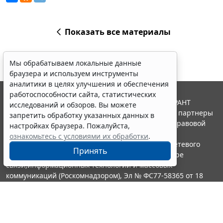
Показать все материалы
Мы обрабатываем локальные данные
браузера и используем инструменты
аналитики в целях улучшения и обеспечения
работоспособности сайта, статистических
© ООО "НПП "ГАРАНТ-СЕРВИС", 2026. Система ГАРАНТ
исследований и обзоров. Вы можете
выпускается с 1990 года. Компания "Гарант" и ее партнеры
запретить обработку указанных данных в
являются участниками Российской ассоциации правовой
настройках браузера. Пожалуйста,
информации ГАРАНТ.
ознакомьтесь с условиями их обработки
.
Портал ГАРАНТ.РУ зарегистрирован в качестве сетевого
Принять
издания Федеральной службой по надзору в сфере
связи,информационных технологий и массовых
коммуникаций (Роскомнадзором), Эл № ФС77-58365 от 18
июня 2014 года.
16+
Контакты
8-800-200-88-88