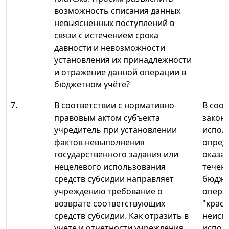
возможность списания данных
невыясненных поступлений в
связи с истечением срока
давности и невозможности
установления их принадлежности
и отражение данной операции в
бюджетном учёте?
7.
В соответствии с нормативно-
В соо
правовым актом субъекта
закон
учредитель при установлении
испол
фактов невыполнения
опреде
государственного задания или
оказан
нецелевого использования
течени
средств субсидии направляет
бюдже
учреждению требование о
опера
возврате соответствующих
"красн
средств субсидии. Как отразить в
неисп
учёте и отчётности учреждения
испол