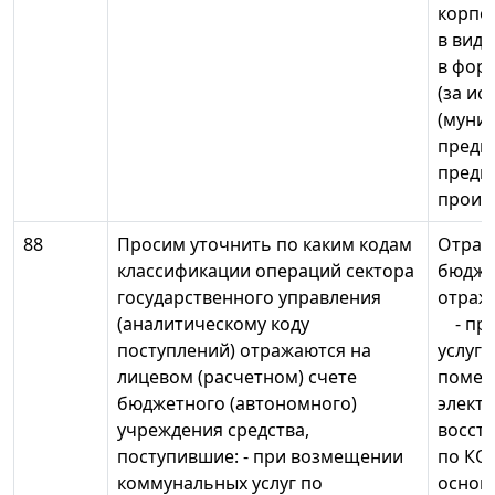
корпо
в виде
в фор
(за и
(муни
предп
предп
произв
88
Просим уточнить по каким кодам
Отраж
классификации операций сектора
бюдже
государственного управления
отраж
(аналитическому коду
- при
поступлений) отражаются на
услуг 
лицевом (расчетном) счете
помеще
бюджетного (автономного)
электр
учреждения средства,
восст
поступившие: - при возмещении
по КОС
коммунальных услуг по
основн