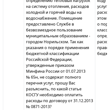
определению тепловых нагрузок
коду К
на систему отопления, расходов
услуги
холодной и горячей воды на
расхо
водоснабжение. Помещение
этом 
предоставлено Службе в
о пор
безвозмездное пользование
класс
муниципальным образованием -
опред
городом Норильском. Так как
расход
указания о порядке применения
право
бюджетной классификации
бюдже
Российской Федерации,
утвержденные приказом
Минфина России от 01.07.2013
№ 65н, не содержат полного
перечня услуг, прошу Вас
разъяснить, по какой статье
КОСГУ необходимо оплатить
расходы по договору от 31.12.2013
№ 0871-2013?