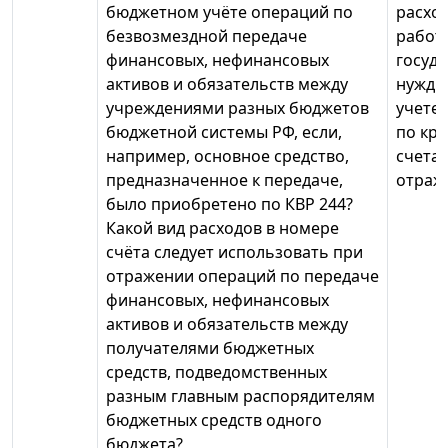
бюджетном учёте операций по
расход
безвозмездной передаче
работ 
финансовых, нефинансовых
госуд
активов и обязательств между
нужд"
учреждениями разных бюджетов
учете
бюджетной системы РФ, если,
по кре
например, основное средство,
счета 
предназначенное к передаче,
отража
было приобретено по КВР 244?
Какой вид расходов в номере
счёта следует использовать при
отражении операций по передаче
финансовых, нефинансовых
активов и обязательств между
получателями бюджетных
средств, подведомственных
разным главным распорядителям
бюджетных средств одного
бюджета?