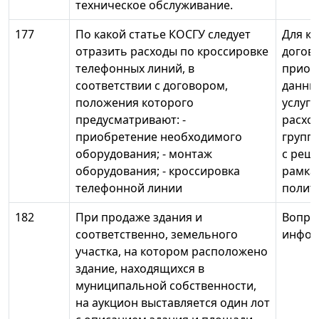
техническое обслуживание.
177
По какой статье КОСГУ следует
Для к
отразить расходы по кроссировке
догово
телефонных линий, в
приоб
соответствии с договором,
данны
положения которого
услуги
предусматривают: -
расхо
приобретение необходимого
группы
оборудования; - монтаж
с реш
оборудования; - кроссировка
рамка
телефонной линии
полити
182
При продаже здания и
Вопро
соответственно, земельного
инфор
участка, на котором расположено
здание, находящихся в
муниципальной собственности,
на аукцион выставляется один лот