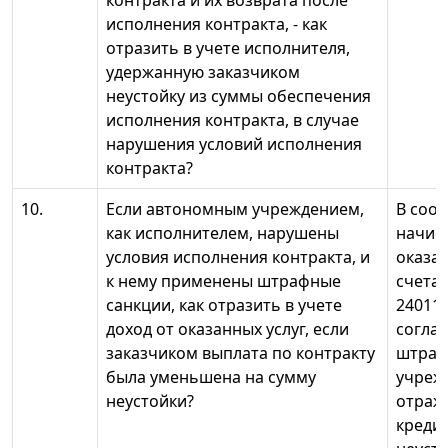
контракта и их возврата после
исполнения контракта, - как
отразить в учете исполнителя,
удержанную заказчиком
неустойку из суммы обеспечения
исполнения контракта, в случае
нарушения условий исполнения
контракта?
10.
Если автономным учреждением,
В соот
как исполнителем, нарушены
начис
условия исполнения контракта, и
оказан
к нему применены штрафные
счета 
санкции, как отразить в учете
24011
доход от оказанных услуг, если
соглас
заказчиком выплата по контракту
штраф
была уменьшена на сумму
учреж
неустойки?
отража
кредит