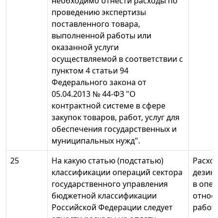
необходимо отнести расходы по
проведению экспертизы
поставленного товара,
выполненной работы или
оказанной услуги
осуществляемой в соответствии с
пунктом 4 статьи 94
Федерального закона от
05.04.2013 № 44-ФЗ "О
контрактной системе в сфере
закупок товаров, работ, услуг для
обеспечения государственных и
муниципальных нужд".
25
На какую статью (подстатью)
Расход
классификации операций сектора
дезин
государственного управления
в опе
бюджетной классификации
относ
Российской Федерации следует
работы