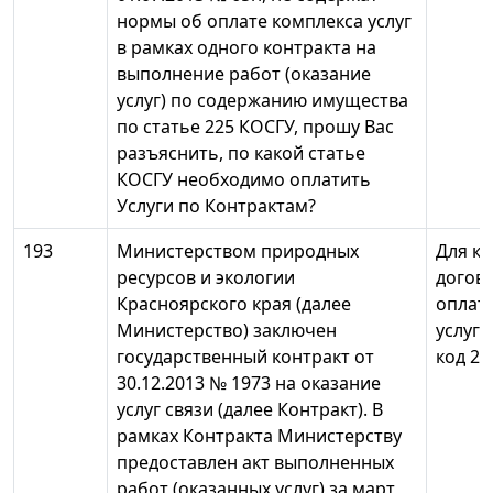
нормы об оплате комплекса услуг
в рамках одного контракта на
выполнение работ (оказание
услуг) по содержанию имущества
по статье 225 КОСГУ, прошу Вас
разъяснить, по какой статье
КОСГУ необходимо оплатить
Услуги по Контрактам?
193
Министерством природных
Для к
ресурсов и экологии
догово
Красноярского края (далее
оплат
Министерство) заключен
услуг 
государственный контракт от
код 22
30.12.2013 № 1973 на оказание
услуг связи (далее Контракт). В
рамках Контракта Министерству
предоставлен акт выполненных
работ (оказанных услуг) за март