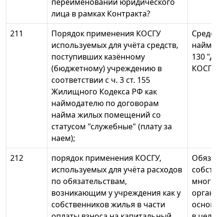
переименовании юридического
лица в рамках Контракта?
211
Порядок применения КОСГУ
Средс
используемых для учёта средств,
найм 
поступивших казённому
130 "Д
(бюджетному) учреждению в
КОСГУ
соответствии с ч. 3 ст. 155
Жилищного Кодекса РФ как
наймодателю по договорам
найма жилых помещений со
статусом "служебные" (плату за
наем);
212
порядок применения КОСГУ,
Обяза
используемых для учёта расходов
собст
по обязательствам,
много
возникающим у учреждения как у
орган
собственников жилья в части
основ
оплаты взноса на капитальный
в целя