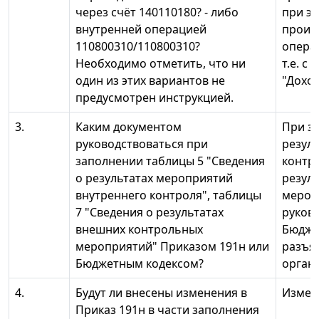
через счёт 140110180? - либо
при э
внутренней операцией
произ
110800310/110800310?
опера
Необходимо отметить, что ни
т.е. с
один из этих вариантов не
"Доход
предусмотрен инструкцией.
3.
Каким документом
При з
руководствоваться при
резул
заполнении таблицы 5 "Сведения
контро
о результатах мероприятий
резул
внутреннего контроля", таблицы
мероп
7 "Сведения о результатах
руков
внешних контрольных
Бюджет
мероприятий" Приказом 191н или
разъя
Бюджетным кодексом?
органо
4.
Будут ли внесены изменения в
Измен
Приказ 191н в части заполнения