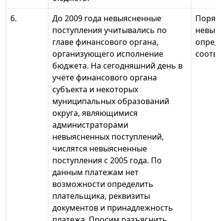
6.
До 2009 года невыясненные
Поряд
поступления учитывались по
невыя
главе финансового органа,
опред
организующего исполнение
соотв
бюджета. На сегодняшний день в
учёте финансового органа
субъекта и некоторых
муниципальных образований
округа, являющимися
администраторами
невыясненных поступлений,
числятся невыясненные
поступления с 2005 года. По
данным платежам нет
возможности определить
плательщика, реквизиты
документов и принадлежность
платежа. Просим разъяснить