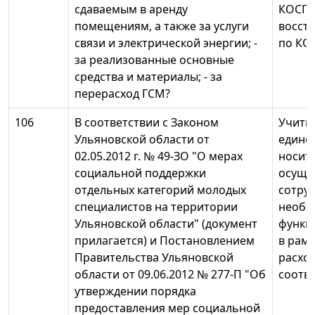
сдаваемым в аренду
КОСГУ 
помещениям, а также за услуги
восст
связи и электрической энергии; -
по КОС
за реализованные основные
средства и материалы; - за
перерасход ГСМ?
106
В соответствии с Законом
Учиты
Ульяновской области от
едино
02.05.2012 г. № 49-ЗО "О мерах
носит
социальной поддержки
осуще
отдельных категорий молодых
сотруд
специалистов на территории
необх
Ульяновской области" (документ
функц
прилагается) и Постановлением
в рам
Правительства Ульяновской
расхо
области от 09.06.2012 № 277-П "Об
соотв
утверждении порядка
предоставления мер социальной