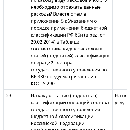
по какому виду расходов и КОСГУ
необходимо отражать данные
расходы? Вместе с тем в
приложении 5 к Указаниям о
порядке применения бюджетной
классификации РФ 65н (в ред. от
20.02.2014) в Таблице
соответствия видов расходов и
статей (подстатей) классификации
операций сектора
государственного управления по
ВР 330 предусматривает лишь
КОСГУ 290.
23
На какую статью (подстатью)
На по
классификации операций сектора
услуги
государственного управления
бюджетной классификации
Российской Федерации