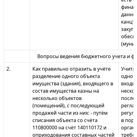
финан
данног
канцто
закупк
обесп
(муниц
Вопросы ведения бюджетного учета и ф
2.
Как правильно отразить в учёте
Учиты
разделение одного объекта
одного
имущества (здания), входящего в
входя
состав имущества казны на
нескол
несколько объектов
после
(помещений), с последующей
регла
продажей части из них: - путём
регул
списания объекта со счёта
в пор
110800000 на счёт 140110172 и
орган
оприходования составных частей
требо