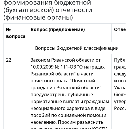
формирования бюджетной
(бухгалтерской) отчетности
(финансовые органы)
№
Вопрос (предложение)
Ответ
вопроса
Вопросы бюджетной классификации
22
Законом Рязанской области от
Публи
10.09.2009 № 111-ОЗ "О наградах
гражд
Рязанской области" в части
следуе
почетного знака "Почетный
и по с
гражданин Рязанской области"
Указа
предусмотрены публичные
бюдже
нормативные выплаты гражданам
утвер
несоциального характера в виде
России
пособий по социальной помощи
населению. Просим разъяснить