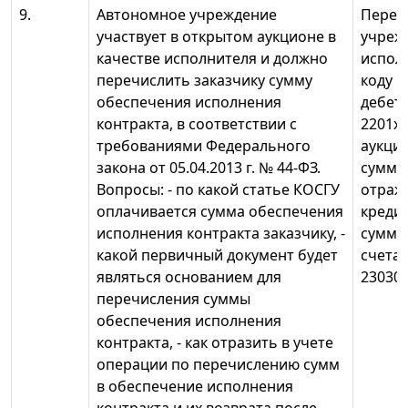
9.
Автономное учреждение
Переч
участвует в открытом аукционе в
учреж
качестве исполнителя и должно
испол
перечислить заказчику сумму
коду К
обеспечения исполнения
дебету
контракта, в соответствии с
2201хх
требованиями Федерального
аукци
закона от 05.04.2013 г. № 44-ФЗ.
суммы
Вопросы: - по какой статье КОСГУ
отража
оплачивается сумма обеспечения
кредит
исполнения контракта заказчику, -
сумма 
какой первичный документ будет
счета 
являться основанием для
230305
перечисления суммы
обеспечения исполнения
контракта, - как отразить в учете
операции по перечислению сумм
в обеспечение исполнения