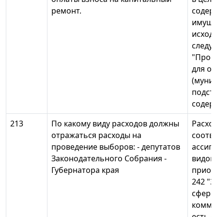
ремонт.
содер
имуще
исходя
следуе
"Проча
для о
(муниц
подста
содер
213
По какому виду расходов должны
Расхо
отражаться расходы на
соотв
проведение выборов: - депутатов
ассиг
Законодательного Собрания -
видов
Губернатора края
приоб
242 "З
сфере
комму
есть 