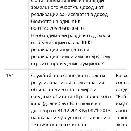
с описанием здания и площади
земельного участка. Доходы от
реализации зачисляются в доход
бюджета на один КБК
00011402052050000410.
Необходимо ли разделять доходы
от реализации на два КБК:
реализация имущества и
реализация земли или по-другому
строить проведение аукциона?
191
Службой по охране, контролю и
Расход
регулированию использования
состав
объектов животного мира и
следуе
среды их обитания Красноярского
"Рабо
края (далее Служба) заключен
имущес
договор от 31.12.2013 № 0871-2013
данно
на оказание услуг по составлению
техни
технического отчета по
эксплу