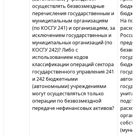
осуществлять безвозмездные
бюдже
перечисления государственным и
бюдже
муниципальным организациям
На по
(по КОСГУ 241) и организациям, за
расхо
исключением государственных и
Росси
муниципальных организаций (по
предо
КОСГУ 242)? Либо с
безво
использованием кодов
госуд
классификации операций сектора
бюдже
государственного управления 241
госуд
и 242 бюджетными
автон
(автономными) учреждениями
госуд
могут осуществляться только
унита
операции по безвозмездной
подст
передаче нефинансовых активов?
расход
орган
собст
(муни