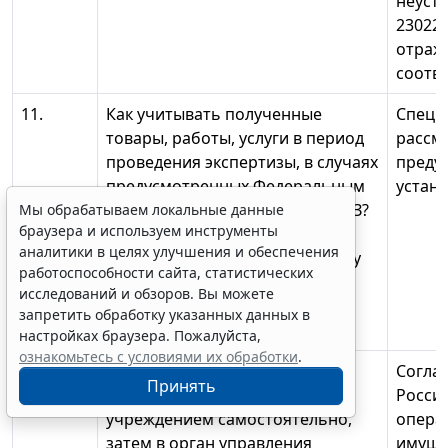
неусто
230229
отраж
соотв
11.
Как учитывать полученные
Специ
товары, работы, услуги в период
рассм
проведения экспертизы, в случаях
предус
предусмотренных Федеральным
устан
законом от 05.04.2013 г. № 44-ФЗ?
Мы обрабатываем локальные данные
браузера и используем инструменты
Каким первичным документом
аналитики в целях улучшения и обеспечения
необходимо оформить приемку
работоспособности сайта, статистических
товаров, а также выявленные
исследований и обзоров. Вы можете
расхождения при приемке
запретить обработку указанных данных в
товаров, работ, услуг?
настройках браузера. Пожалуйста,
ознакомьтесь с условиями их обработки
.
12.
Основные средства
Соглас
Принять
приобретаются казенным
Росси
учреждением самостоятельно,
опера
затем в орган управления
имуще