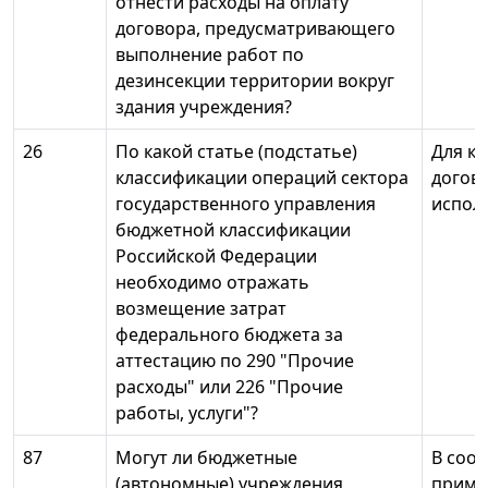
отнести расходы на оплату
договора, предусматривающего
выполнение работ по
дезинсекции территории вокруг
здания учреждения?
26
По какой статье (подстатье)
Для к
классификации операций сектора
догово
государственного управления
исполн
бюджетной классификации
Российской Федерации
необходимо отражать
возмещение затрат
федерального бюджета за
аттестацию по 290 "Прочие
расходы" или 226 "Прочие
работы, услуги"?
87
Могут ли бюджетные
В соот
(автономные) учреждения
приме