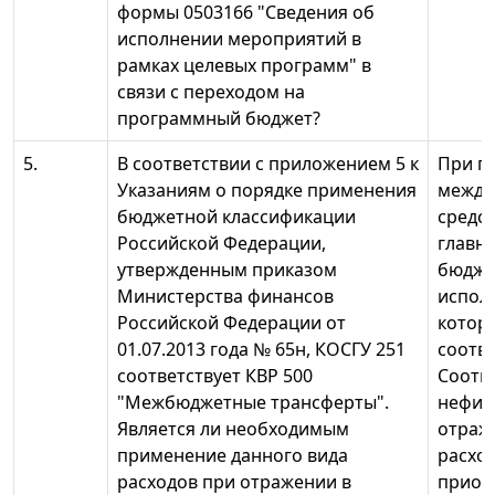
формы 0503166 "Сведения об
исполнении мероприятий в
рамках целевых программ" в
связи с переходом на
программный бюджет?
5.
В соответствии с приложением 5 к
При п
Указаниям о порядке применения
между
бюджетной классификации
средс
Российской Федерации,
главн
утвержденным приказом
бюдже
Министерства финансов
исполь
Российской Федерации от
котор
01.07.2013 года № 65н, КОСГУ 251
соотв
соответствует КВР 500
Соотве
"Межбюджетные трансферты".
нефин
Является ли необходимым
отраж
применение данного вида
расхо
расходов при отражении в
приоб