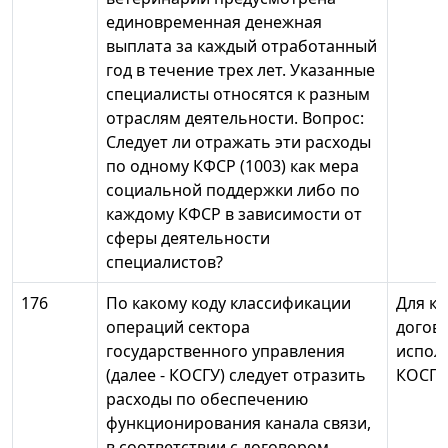
единовременная денежная
выплата за каждый отработанный
год в течение трех лет. Указанные
специалисты относятся к разным
отраслям деятельности. Вопрос:
Следует ли отражать эти расходы
по одному КФСР (1003) как мера
социальной поддержки либо по
каждому КФСР в зависимости от
сферы деятельности
специалистов?
176
По какому коду классификации
Для к
операций сектора
догово
государственного управления
исполн
(далее - КОСГУ) следует отразить
КОСГУ 
расходы по обеспечению
функционирования канала связи,
в соответствии с договором,