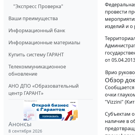
Федеральная
"Экспресс Проверка"
провести пр
Ваши преимущества
мероприяти
изделий и о
Информационный банк
Территориал
Информационные материалы
Администрат
государстве
Купить систему ГАРАНТ
от 05.04.201
Телекоммуникационное
Врио руково
обновление
Обзор до
АНО ДПО «Образовательный
Сообщается 
центр ГАРАНТ»
очки глауко
"Vizzini" (К
Субъектам о
наличие в о
Анонсы
предотвраще
8 сентября 2026