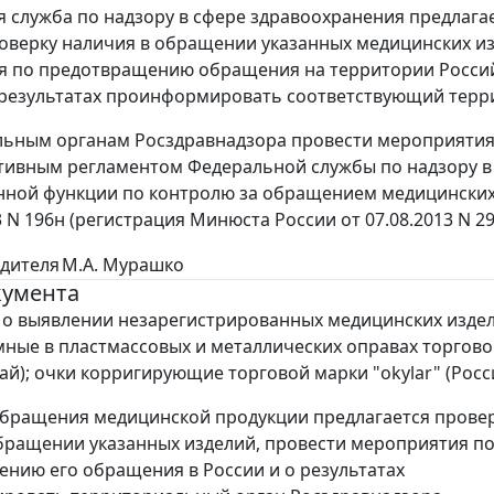
 служба по надзору в сфере здравоохранения предлаг
оверку наличия в обращении указанных медицинских из
я по предотвращению обращения на территории Росси
 результатах проинформировать соответствующий терр
ьным органам Росздравнадзора провести мероприятия 
ивным регламентом Федеральной службы по надзору в
нной функции по контролю за обращением медицинских
3 N 196н (регистрация Минюста России от 07.08.2013 N 29
дителя
М.А. Мурашко
кумента
о выявлении незарегистрированных медицинских издели
мные в пластмассовых и металлических оправах торгов
итай); очки корригирующие торговой марки "okylar" (Росс
бращения медицинской продукции предлагается прове
бращении указанных изделий, провести мероприятия п
нию его обращения в России и о результатах