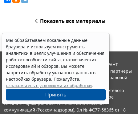
Показать все материалы
Мы обрабатываем локальные данные
браузера и используем инструменты
аналитики в целях улучшения и обеспечения
работоспособности сайта, статистических
© ООО "НПП "ГАРАНТ-СЕРВИС", 2026. Система ГАРАНТ
исследований и обзоров. Вы можете
выпускается с 1990 года. Компания "Гарант" и ее партнеры
запретить обработку указанных данных в
являются участниками Российской ассоциации правовой
настройках браузера. Пожалуйста,
информации ГАРАНТ.
ознакомьтесь с условиями их обработки
.
Портал ГАРАНТ.РУ зарегистрирован в качестве сетевого
Принять
издания Федеральной службой по надзору в сфере
связи,информационных технологий и массовых
коммуникаций (Роскомнадзором), Эл № ФС77-58365 от 18
июня 2014 года.
16+
Контакты
8-800-200-88-88