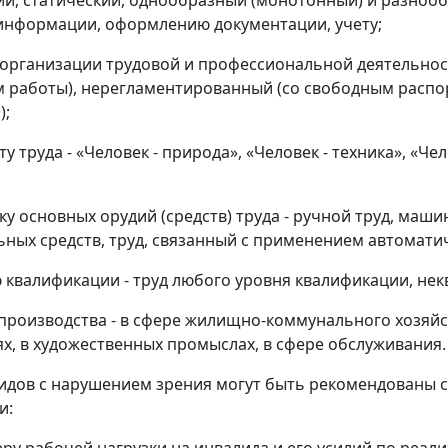
й, статический, однообразный (монотонный) и разнообра
информации, оформлению документации, учету;
 организации трудовой и профессиональной деятельнос
 работы), нерегламентированный (со свободным распо
);
ту труда - «Человек - природа», «Человек - техника», «Ч
аку основных орудий (средств) труда - ручной труд, маш
ных средств, труд, связанный с применением автомати
ю квалификации - труд любого уровня квалификации, не
 производства - в сфере жилищно-коммунального хозяй
х, в художественных промыслах, в сфере обслуживания.
лидов с нарушением зрения могут быть рекомендованы
и: