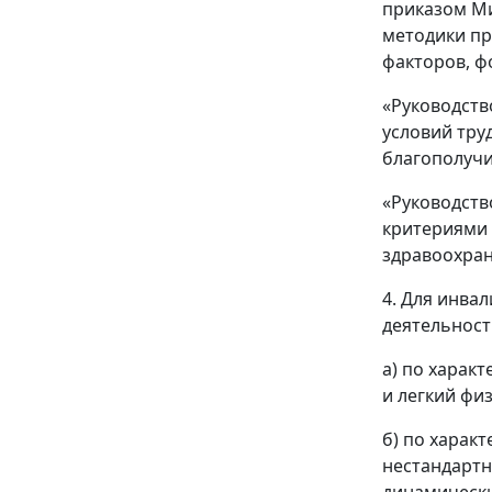
приказом Ми
методики пр
факторов, ф
«Руководств
условий тру
благополучи
«Руководств
критериями 
здравоохран
4. Для инва
деятельност
а) по харак
и легкий фи
б) по харак
нестандартн