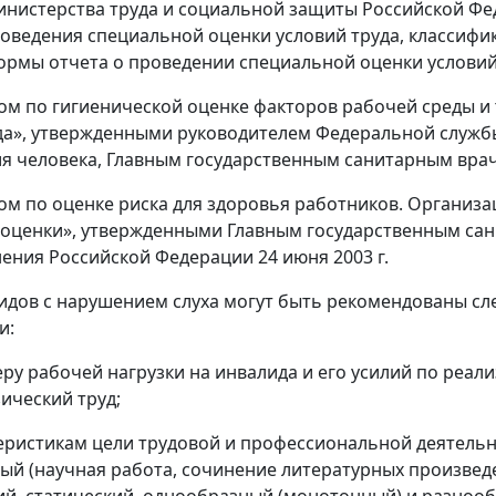
нистерства труда и социальной защиты Российской Феде
оведения специальной оценки условий труда, классифи
ормы отчета о проведении специальной оценки условий 
ом по гигиенической оценке факторов рабочей среды и
да», утвержденными руководителем Федеральной службы
я человека, Главным государственным санитарным врачо
ом по оценке риска для здоровья работников. Органи
оценки», утвержденными Главным государственным са
ения Российской Федерации 24 июня 2003 г.
лидов с нарушением слуха могут быть рекомендованы 
и:
теру рабочей нагрузки на инвалида и его усилий по реал
зический труд;
теристикам цели трудовой и профессиональной деятельн
ый (научная работа, сочинение литературных произведен