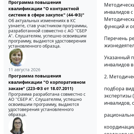
Программа повышения
Методически
квалификации "О контрактной
инвалидов с
системе в сфере закупок" (44-ФЗ)"
Методически
Об актуальных изменениях в КС
узнаете, став участником программы,
функций и о
разработанной совместно с АО ''СБЕР
А". Слушателям, успешно освоившим
Перечень ре
программу, выдаются удостоверения
жизнедеятел
установленного образца.
Указанный п
инвалидов в
11 августа 2026
Программа повышения
2. Методиче
квалификации "О корпоративном
подбора вид
заказе" (223-ФЗ от 18.07.2011)
Программа разработана совместно с
экспертизы 
АО ''СБЕР А". Слушателям, успешно
инвалидов, 
освоившим программу, выдаются
удостоверения установленного
образца.
рационально
координации