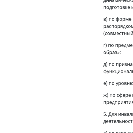
динамически
подготовке 
в) по форме
распорядком
(совместный
г) по предме
образ»;
д) по призн
функциональ
е) по уровн
ж) по сфере
предприятия
5. Для инва
деятельност