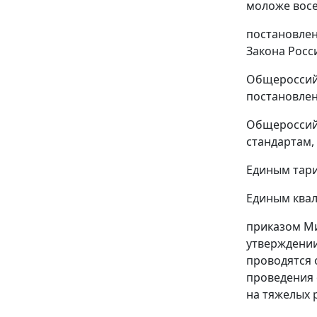
моложе восе
постановлен
Закона Росс
Общероссийс
постановлен
Общероссийс
стандартам, 
Единым тар
Единым квал
приказом Ми
утверждении
проводятся 
проведения 
на тяжелых 