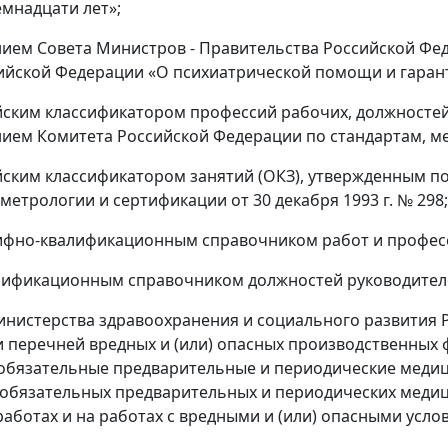
мнадцати лет»;
ием Совета Министров - Правительства Российской Феде
ийской Федерации «О психиатрической помощи и гарант
ким классификатором профессий рабочих, должностей
ием Комитета Российской Федерации по стандартам, мет
ким классификатором занятий (ОКЗ), утвержденным п
метрологии и сертификации от 30 декабря 1993 г. № 298;
ифно-квалификационным справочником работ и профес
ификационным справочником должностей руководителе
нистерства здравоохранения и социального развития Ро
 перечней вредных и (или) опасных производственных 
обязательные предварительные и периодические медици
обязательных предварительных и периодических медиц
работах и на работах с вредными и (или) опасными усло