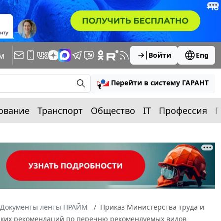
м
Войти
Eng
Перейти в систему ГАРАНТ
ование
Транспорт
Общество
IT
Профессия
П
Документы ленты ПРАЙМ
Приказ Министерства труда и
еских рекомендаций по перечню рекомендуемых видов