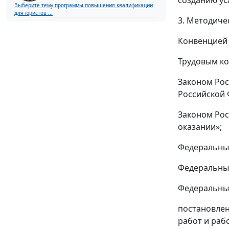
созданию ус
Выберите тему программы повышения квалификации
для юристов ...
3. Методиче
Конвенцией 
Трудовым ко
Законом Рос
Российской 
Законом Рос
оказании»;
Федеральным
Федеральным
Федеральным
постановлен
работ и раб