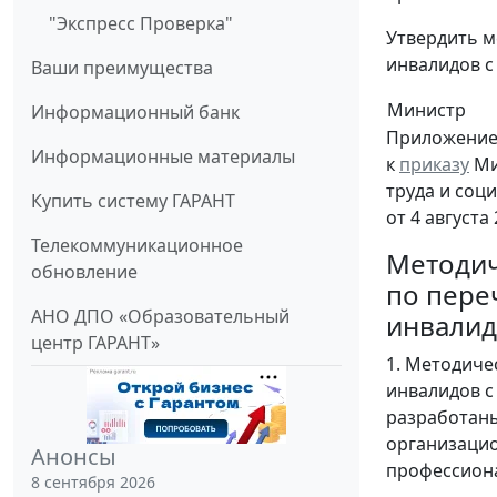
"Экспресс Проверка"
Утвердить м
инвалидов с
Ваши преимущества
Министр
Информационный банк
Приложени
Информационные материалы
к
приказу
Ми
труда и соц
Купить систему ГАРАНТ
от 4 августа 
Телекоммуникационное
Методич
обновление
по пере
АНО ДПО «Образовательный
инвалид
центр ГАРАНТ»
1. Методиче
инвалидов с
разработаны
организацио
Анонсы
профессиона
8 сентября 2026