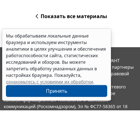
Показать все материалы
Мы обрабатываем локальные данные
браузера и используем инструменты
аналитики в целях улучшения и обеспечения
работоспособности сайта, статистических
© ООО "НПП "ГАРАНТ-СЕРВИС", 2026. Система ГАРАНТ
исследований и обзоров. Вы можете
выпускается с 1990 года. Компания "Гарант" и ее партнеры
запретить обработку указанных данных в
являются участниками Российской ассоциации правовой
настройках браузера. Пожалуйста,
информации ГАРАНТ.
ознакомьтесь с условиями их обработки
.
Портал ГАРАНТ.РУ зарегистрирован в качестве сетевого
Принять
издания Федеральной службой по надзору в сфере
связи,информационных технологий и массовых
коммуникаций (Роскомнадзором), Эл № ФС77-58365 от 18
июня 2014 года.
16+
Контакты
8-800-200-88-88