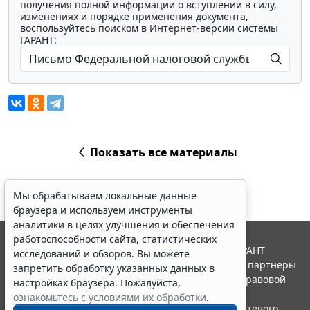
получения полной информации о вступлении в силу,
изменениях и порядке применения документа,
воспользуйтесь поиском в Интернет-версии системы
ГАРАНТ:
Показать все материалы
Мы обрабатываем локальные данные
браузера и используем инструменты
аналитики в целях улучшения и обеспечения
работоспособности сайта, статистических
© ООО "НПП "ГАРАНТ-СЕРВИС", 2026. Система ГАРАНТ
исследований и обзоров. Вы можете
выпускается с 1990 года. Компания "Гарант" и ее партнеры
запретить обработку указанных данных в
являются участниками Российской ассоциации правовой
настройках браузера. Пожалуйста,
информации ГАРАНТ.
ознакомьтесь с условиями их обработки
.
Портал ГАРАНТ.РУ зарегистрирован в качестве сетевого