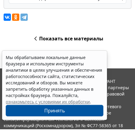
Показать все материалы
Мы обрабатываем локальные данные
браузера и используем инструменты
аналитики в целях улучшения и обеспечения
работоспособности сайта, статистических
© ООО "НПП "ГАРАНТ-СЕРВИС", 2026. Система ГАРАНТ
исследований и обзоров. Вы можете
выпускается с 1990 года. Компания "Гарант" и ее партнеры
запретить обработку указанных данных в
являются участниками Российской ассоциации правовой
настройках браузера. Пожалуйста,
информации ГАРАНТ.
ознакомьтесь с условиями их обработки
.
Портал ГАРАНТ.РУ зарегистрирован в качестве сетевого
Принять
издания Федеральной службой по надзору в сфере
связи,информационных технологий и массовых
коммуникаций (Роскомнадзором), Эл № ФС77-58365 от 18
июня 2014 года.