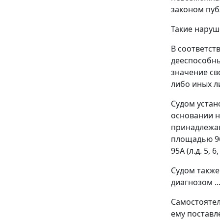
законом пуб
Такие наруш
В соответст
дееспособны
значение св
либо иных л
Судом устано
основании н
принадлежащ
площадью 96
95А (л.д. 5, 6,
Судом также
диагнозом ..
Самостоятел
ему поставлен