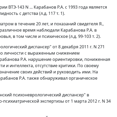
и ВТЭ-143 N ... Карабанов Р.А. с 1993 года является
ость с детства (л.д. 117 т. 1).
атром в течение 20 лет, и показаний свидетеля Я.,
 различное время наблюдали Карабанова Р.А. в
я, в том числе и психическое (л.д. 99-103 т. 2).
логический диспансер" от 8 декабря 2011 г. N 271
ство личности с выраженным снижением
рабанова Р.А. нарушение ориентировки, пониженная
 и интеллекта, отсутствие критики. По своему
значение своих действий и руководить ими. На
Карабанов Р.А. также обнаруживал органическое
нский психоневрологический диспансер" в
сихиатрической экспертизы от 1 марта 2012 г. N 34