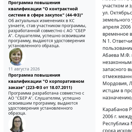
Программа повышения
участком и 
квалификации "О контрактной
ул. Октябрьс
системе в сфере закупок" (44-ФЗ)"
земельного 
Об актуальных изменениях в КС
узнаете, став участником программы,
апреля 2006
разработанной совместно с АО ''СБЕР
временное в
А". Слушателям, успешно освоившим
программу, выдаются удостоверения
N 1. Ответч
установленного образца.
пользовании
Абаева М.Ф.
незаконными
11 августа 2026
запасного в
Программа повышения
отмежеванны
квалификации "О корпоративном
Мордовия, Л
заказе" (223-ФЗ от 18.07.2011)
истцам в пр
Программа разработана совместно с
назначению,
АО ''СБЕР А". Слушателям, успешно
освоившим программу, выдаются
удостоверения установленного
Карабанов Р
образца.
2006 г. меж
Республика 
срока исков