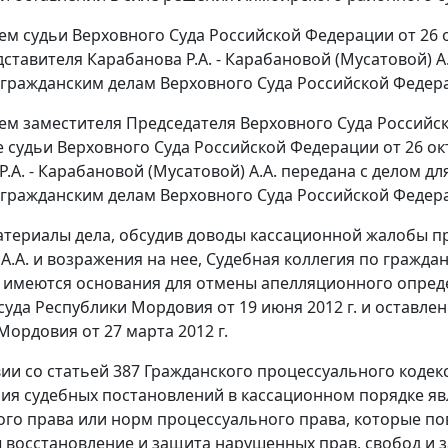
м судьи Верховного Суда Российской Федерации от 26 о
ставителя Карабанова Р.А. - Карабановой (Мусатовой) А
 гражданским делам Верховного Суда Российской Федер
м заместителя Председателя Верховного Суда Российско
 судьи Верховного Суда Российской Федерации от 26 окт
Р.А. - Карабановой (Мусатовой) А.А. передана с делом 
 гражданским делам Верховного Суда Российской Федер
териалы дела, обсудив доводы кассационной жалобы пр
 А.А. и возражения на нее, Судебная коллегия по гражд
о имеются основания для отмены апелляционного опред
суда Республики Мордовия от 19 июня 2012 г. и оставле
Мордовия от 27 марта 2012 г.
вии со
статьей 387
Гражданского процессуального кодек
ия судебных постановлений в кассационном порядке я
го права или норм процессуального права, которые пов
восстановление и защита нарушенных прав, свобод и з