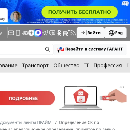
м
Войти
Eng
Перейти в систему ГАРАНТ
ование
Транспорт
Общество
IT
Профессия
П
Документы ленты ПРАЙМ
Определение СК по
отменил апелляционное определение, принятое по делу о