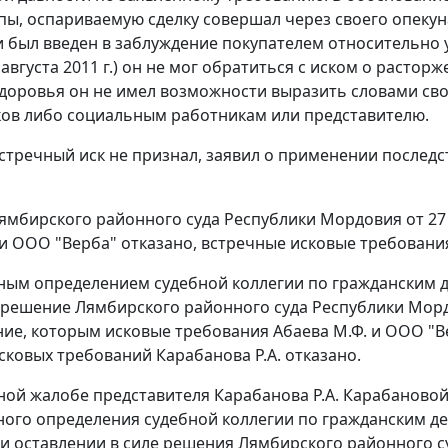
пы, оспариваемую сделку совершал через своего опекун
и был введен в заблуждение покупателем относительно у
 августа 2011 г.) он не мог обратиться с иском о растор
доровья он не имел возможности выразить словами сво
ов либо социальным работникам или представителю.
встречный иск не признал, заявил о применении последс
мбирского районного суда Республики Мордовия от 27 
 и ООО "Верба" отказано, встречные исковые требования
ым определением судебной коллегии по гражданским д
. решение Лямбирского районного суда Республики Мордо
ие, которым исковые требования Абаева М.Ф. и ООО "В
сковых требований Карабанова Р.А. отказано.
ной жалобе представителя Карабанова Р.А. Карабановой 
ого определения судебной коллегии по гражданским де
. и оставлении в силе решения Лямбирского районного с