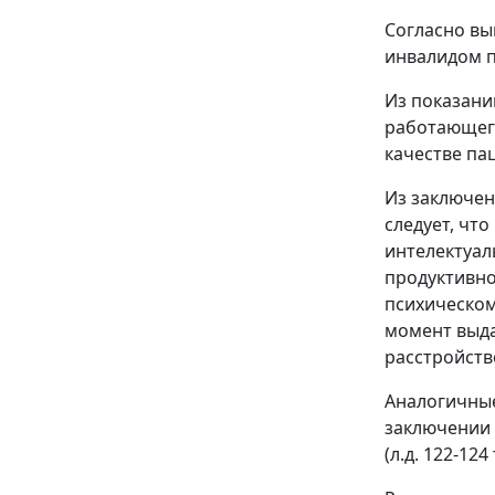
Согласно вып
инвалидом пе
Из показаний
работающего
качестве пац
Из заключен
следует, чт
интелектуал
продуктивно
психическом
момент выда
расстройство 
Аналогичные
заключении 
(л.д. 122-124 т