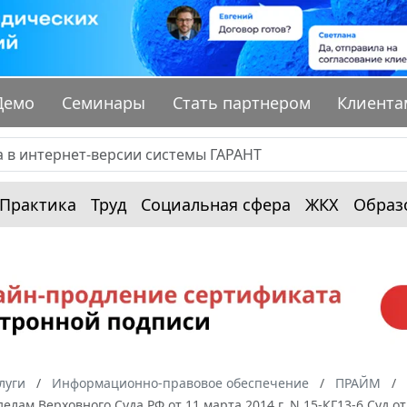
Демо
Семинары
Стать партнером
Клиента
Практика
Труд
Социальная сфера
ЖКХ
Образ
луги
Информационно-правовое обеспечение
ПРАЙМ
елам Верховного Суда РФ от 11 марта 2014 г. N 15-КГ13-6 Суд 