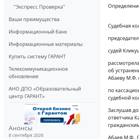
Определение
"Экспресс Проверка"
Ваши преимущества
Судебная ко
Информационный банк
председател
Информационные материалы
судей Кликуш
Купить систему ГАРАНТ
рассмотрела
Телекоммуникационное
об устранен
обновление
Абаеву М.Ф.
АНО ДПО «Образовательный
по кассацио
центр ГАРАНТ»
судебной ко
Заслушав до
ответчика К
гражданским
Анонсы
8 сентября 2026
Абаев М.Ф.,