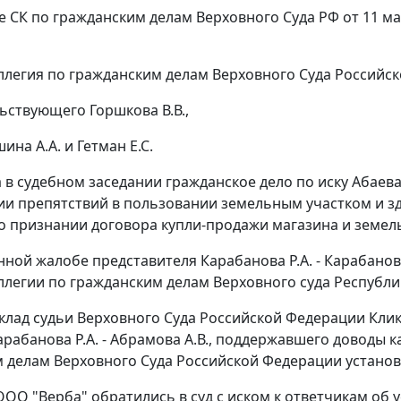
 СК по гражданским делам Верховного Суда РФ от 11 март
ллегия по гражданским делам Верховного Суда Российск
ьствующего Горшкова В.В.,
ина А.А. и Гетман Е.С.
 в судебном заседании гражданское дело по иску Абаева 
ии препятствий в пользовании земельным участком и зда
 о признании договора купли-продажи магазина и земе
нной жалобе представителя Карабанова Р.А. - Карабано
ллегии по гражданским делам Верховного суда Республик
клад судьи Верховного Суда Российской Федерации Клик
арабанова Р.А. - Абрамова А.В., поддержавшего доводы 
 делам Верховного Суда Российской Федерации установ
 ООО "Верба" обратились в суд с иском к ответчикам о