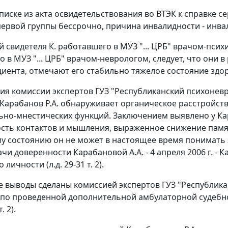
иске из акта освидетельствования во ВТЭК к справке сери
рвой группы бессрочно, причина инвалидности - инвалидн
 свидетеля К. работавшего в МУЗ "... ЦРБ" врачом-психи
 в МУЗ "... ЦРБ" врачом-неврологом, следует, что они в
иента, отмечают его стабильно тяжелое состояние здоровь
ия комиссии экспертов ГУЗ "Республиканский психоневро
о Карабанов Р.А. обнаруживает органическое расстрой
ьно-мнестических функций. Заключением выявлено у Ка
сть контактов и мышления, выраженное снижение памяти
у состоянию он не может в настоящее время понимать 
чи доверенности Карабановой А.А. - 4 апреля 2006 г. - 
личности (л.д. 29-31 т. 2).
 выводы сделаны комиссией экспертов ГУЗ "Республика
по проведенной дополнительной амбулаторной судебно-п
. 2).