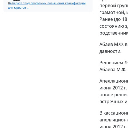
Выберите тему программы повышения квалификации
первой груп
для юристов ...
грамотной, 
Ранее (до 18
состоянию з
родственник
Абаев М.Ф. 
давности.
Решением Ля
Абаева М.Ф.
Апелляционн
июня 2012 г
новое решен
встречных и
В кассацион
апелляционн
июня 2012 г