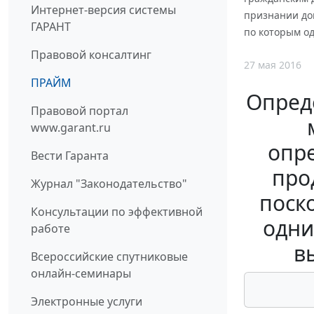
Интернет-версия системы
признании дог
ГАРАНТ
по которым од
Правовой консалтинг
27 мая 2016
ПРАЙМ
Опред
Правовой портал
www.garant.ru
опре
Вести Гаранта
про
Журнал "Законодательство"
поск
Консультации по эффективной
одни
работе
в
Всероссийские спутниковые
онлайн-семинары
Электронные услуги