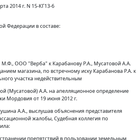
а 2014 г. N 15-КГ13-6
ой Федерации в составе:
М.Ф., ООО "Верба" к Карабанову Р.А., Мусатовой А.А.
нием магазина, по встречному иску Карабанова Р.А. к
льного участка недействительным
вой (Мусатовой) А.А. на апелляционное определение
и Мордовия от 19 июня 2012 г.
ушина А.А., выслушав объяснения представителя
кассационной жалобы, Судебная коллегия по
ила:
б устранении препятствий в пользовании земельным