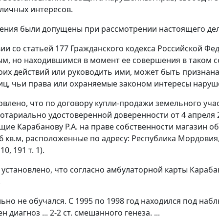
личных интересов.
ения были допущены при рассмотрении настоящего дел
вии со
статьей 177
Гражданского кодекса Российской Фед
м, но находившимся в момент ее совершения в таком с
оих действий или руководить ими, может быть признана
иц, чьи права или охраняемые законом интересы наруш
влено, что по договору купли-продажи земельного участк
отариально удостоверенной доверенности от 4 апреля 20
ие Карабанову Р.А. на праве собственности магазин о
 кв.м, расположенные по адресу: Республика Мордовия, 
 10, 191 т. 1).
 установлено, что согласно амбулаторной карты Карабано
.
ьно не обучался. С 1995 по 1998 год находился под набл
 диагноз ... 2-2 ст. смешанного генеза. ...