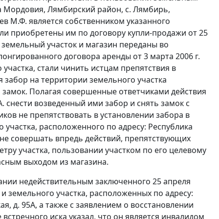
а Мордовия, Лямбирский район, с. Лямбирь,
баев М.Ф. является собственником указанного
ли приобретены им по договору купли-продажи от 25
е земельный участок и магазин переданы во
онгированного договора аренды от 3 марта 2006 г.
 участка, стали чинить истцам препятствия в
 забор на территории земельного участка
й замок. Полагая совершенные ответчиками действия
А. снести возведенный ими забор и снять замок с
иков не препятствовать в установлении забора в
 участка, расположенного по адресу: Республика
 и не совершать впредь действий, препятствующих
етру участка, пользовании участком по его целевому
асным выходом из магазина.
знании недействительным заключенного 25 апреля
 и земельного участка, расположенных по адресу:
я, д. 95А, а также с заявлением о восстановлении
встречного иска указал, что он является инвалидом