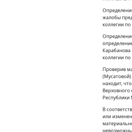
Определение
жалобы пред
коллегии по
Определение
определение
Карабанова 
коллегии по
Проверив ма
(Мусатовой)
находит, чт
Верховного 
Республики 
В соответст
или изменен
материально
невозможны 