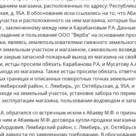
зданием магазина, расположенных по адресу: Республик
кая, д. 95А. В обоснование иска ссылались на то, что А
участка и расположенного на нем магазина, которые бы
 г., заключенному между ним и Карабановым Р.А. Данны
ладение и пользование ООО "Верба" на основании прол
ики, являясь землепользователями смежного земельного
 земельным участком и магазином, самовольно возведя
 и закрыв запасной пожарный выход из магазина на сво
, истцы просили обязать Карабанова Р.А. и Мусатову А.
ыхода из магазина. Также истцы просили обязать ответч
х границах и описанных поворотных точках земельного
ямбирский район, с. Лямбирь, ул. Октябрьская, д. 95А,
оходе на земельный участок, установке забора по перим
 эксплуатации магазина, пользовании водоводом и зап
.А. обратился со встречным иском к Абаеву М.Ф. о при
ду ним и Абаевым М.Ф. договора купли-продажи магазина
Мордовия, Лямбирский район, с. Лямбирь, ул. Октябрьска
ой давности по заявленному требованию. В обоснование 