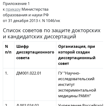
Приложение 1
к
приказу
Министерства
образования и науки РФ
от 31 декабря 2013 г. N 1046/нк
Список советов по защите докторских
и кандидатских диссертаций
N
Шифр
Организация, при
п/п
диссертационного
которой создан
совета
диссертационный
совет
1.
ДМ001.022.01
ГУ "Научно-
исследовательский
институт
экспериментальной
медицины РАМН"
2.
Д 002.024.02
Учреждение Российской