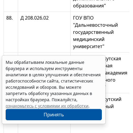
образования"
88.
Д 208.026.02
ГОУ ВПО
"Дальневосточный
государственный
медицинский
университет"
89.
ДМ208.031.01
ГОУ ДПО "Иркутская
Мы обрабатываем локальные данные
государственная
браузера и используем инструменты
медицинская академия
аналитики в целях улучшения и обеспечения
последипломного
работоспособности сайта, статистических
образования"
исследований и обзоров. Вы можете
запретить обработку указанных данных в
90.
ДМ208.032.01
ГОУ ВПО "Иркутский
настройках браузера. Пожалуйста,
ознакомьтесь с условиями их обработки
.
государственный
медицинский
Принять
университет"