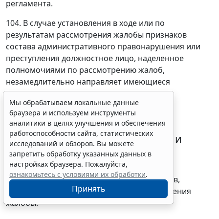
регламента.
104. В случае установления в ходе или по
результатам рассмотрения жалобы признаков
состава административного правонарушения или
преступления должностное лицо, наделенное
полномочиями по рассмотрению жалоб,
незамедлительно направляет имеющиеся
материалы в органы прокуратуры.
Мы обрабатываем локальные данные
Право заявителя на получение
браузера и используем инструменты
аналитики в целях улучшения и обеспечения
информации и документов,
работоспособности сайта, статистических
необходимых для обоснования и
исследований и обзоров. Вы можете
рассмотрения жалобы
запретить обработку указанных данных в
настройках браузера. Пожалуйста,
105. Заявитель имеет право на получение
ознакомьтесь с условиями их обработки
.
исчерпывающей информации и документов,
Принять
необходимых для обоснования и рассмотрения
жалобы.