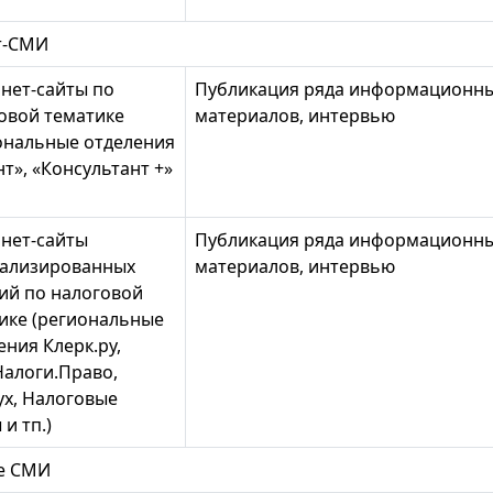
т-СМИ
нет-сайты по
Публикация ряда информационн
овой тематике
материалов, интервью
ональные отделения
нт», «Консультант +»
нет-сайты
Публикация ряда информационн
ализированных
материалов, интервью
ий по налоговой
ике (региональные
ения Клерк.ру,
Налоги.Право,
ух, Налоговые
и тп.)
ые СМИ