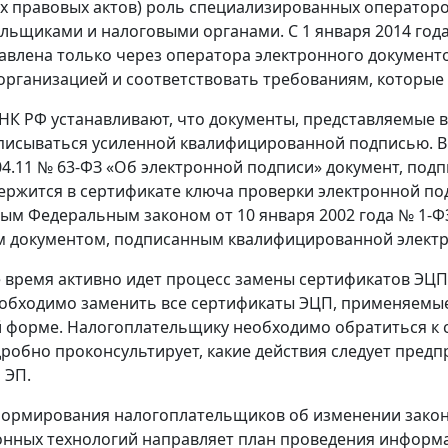
 правовых актов) роль специализированных операторо
льщиками и налоговыми органами. С 1 января 2014 год
авлена только через оператора электронного документ
организацией и соответствовать требованиям, которые
НК РФ устанавливают, что документы, представляемые в 
исываться усиленной квалифицированной подписью. В 
.04.11 № 63-ФЗ «Об электронной подписи» документ, по
ержится в сертификате ключа проверки электронной под
ым Федеральным законом от 10 января 2002 года № 1-Ф
 документом, подписанным квалифицированной электро
 время активно идет процесс замены сертификатов ЭЦ
еобходимо заменить все сертификаты ЭЦП, применяемы
 форме. Налогоплательщику необходимо обратиться к 
робно проконсультирует, какие действия следует пред
 ЭП.
ормирования налогоплательщиков об изменении закон
ных технологий направляет план проведения информац