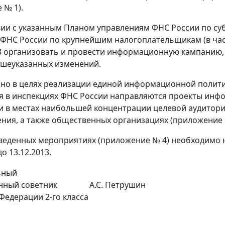
 № 1).
вии с указанным Планом управлениям ФНС России по с
ФНС России по крупнейшим налогоплательщикам (в част
13 организовать и провести информационную кампанию
ышеуказанных изменений.
о в целях реализации единой информационной полити
 в инспекциях ФНС России направляются проекты инф
 в местах наибольшей концентрации целевой аудитории
ния, а также общественных организациях (приложение 
веденных мероприятиях (приложение № 4) необходимо
о 13.12.2013.
ьный
нный советник
А.С. Петрушин
Федерации 2-го класса