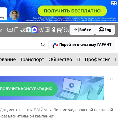
м
Войти
Eng
Перейти в систему ГАРАНТ
ование
Транспорт
Общество
IT
Профессия
П
Документы ленты ПРАЙМ
Письмо Федеральной налоговой
о-разъяснительной кампании”