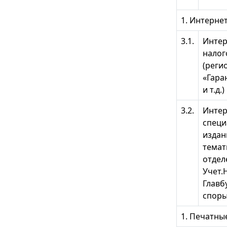
1. Интерне
3.1.
Интер
налог
(реги
«Гара
и т.д.)
3.2.
Интер
специ
издан
темат
отдел
Учет.
Главб
споры 
1. Печатн