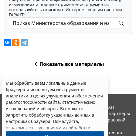
изменениях и порядке применения документа,
воспользуйтесь поиском в Интернет-версии системы
ГАРАНТ:
Показать все материалы
Мы обрабатываем локальные данные
браузера и используем инструменты
аналитики в целях улучшения и обеспечения
работоспособности сайта, статистических
© ООО "НПП "ГАРАНТ-СЕРВИС", 2026. Система ГАРАНТ
исследований и обзоров. Вы можете
выпускается с 1990 года. Компания "Гарант" и ее партнеры
запретить обработку указанных данных в
являются участниками Российской ассоциации правовой
настройках браузера. Пожалуйста,
информации ГАРАНТ.
ознакомьтесь с условиями их обработки
.
Портал ГАРАНТ.РУ зарегистрирован в качестве сетевого