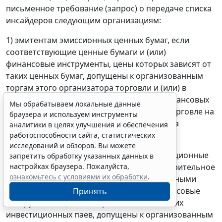
письменное требование (запрос) о передаче списка
инсайдеров следующим организациям:
1) эмитентам эмиссионных ценных бумаг, если
соответствующие ценные бумаги и (или)
финансовые инструменты, цены которых зависят от
таких ценных бумаг, допущены к организованным
торгам этого организатора торговли и (или) в
отношении таких ценных бумаг и (или) финансовых
Мы обрабатываем локальные данные
инструментов подана заявка о допуске к торговле на
браузера и используем инструменты
организованных торгах этого организатора
аналитики в целях улучшения и обеспечения
торговли;
работоспособности сайта, статистических
исследований и обзоров. Вы можете
2) управляющим компаниям, если инвестиционные
запретить обработку указанных данных в
настройках браузера. Пожалуйста,
паи паевых инвестиционных фондов, доверительное
ознакомьтесь с условиями их обработки
.
управление которыми осуществляется данными
управляющими компаниями, и (или) финансовые
Принять
инструменты, цены которых зависят от таких
инвестиционных паев, допущены к организованным