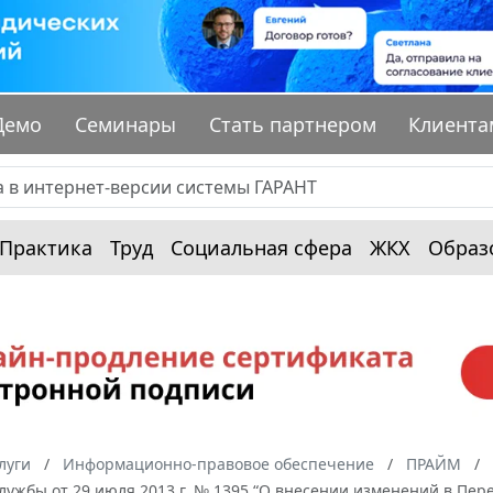
Демо
Семинары
Стать партнером
Клиента
Практика
Труд
Социальная сфера
ЖКХ
Образ
луги
Информационно-правовое обеспечение
ПРАЙМ
лужбы от 29 июля 2013 г. № 1395 “О внесении изменений в Пе