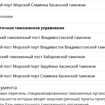
й порт Морской Славянка Хасанской таможни
троками
точное таможенное управление
кий таможенный пост Владивостокской таможни
 пост Морской порт Владивосток Владивостокской та
ский таможенный пост Хабаровской таможни
 пост Морской порт Зарубино Хасанской таможни
 пост Морской порт Славянка Хасанской таможни
кумента
ван перечень специализированных таможенных органо
ельности которых входят морские (речные) пункты проп
сти Дальневосточного таможенного управления.