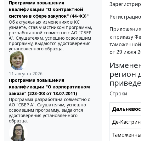
Программа повышения
Зарегистрир
квалификации "О контрактной
системе в сфере закупок" (44-ФЗ)"
Регистраци
Об актуальных изменениях в КС
узнаете, став участником программы,
Приложени
разработанной совместно с АО ''СБЕР
к приказу Ф
А". Слушателям, успешно освоившим
программу, выдаются удостоверения
таможенной
установленного образца.
от 29 июля 2
Изменен
регион 
11 августа 2026
Программа повышения
приведе
квалификации "О корпоративном
Строки
заказе" (223-ФЗ от 18.07.2011)
Программа разработана совместно с
АО ''СБЕР А". Слушателям, успешно
Дальневос
освоившим программу, выдаются
удостоверения установленного
образца.
Де-Кастрин
Таможенный