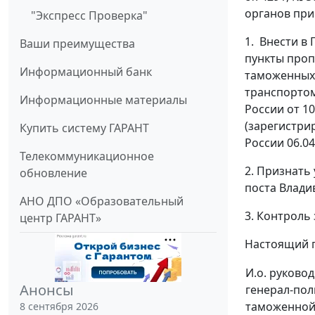
органов при
"Экспресс Проверка"
1. Внести в
Ваши преимущества
пункты проп
Информационный банк
таможенных
транспортом
Информационные материалы
России от 10
(зарегистри
Купить систему ГАРАНТ
России 06.0
Телекоммуникационное
2. Признать
обновление
поста Влади
АНО ДПО «Образовательный
3. Контроль
центр ГАРАНТ»
Настоящий п
И.о. руково
Анонсы
генерал-пол
таможенной
8 сентября 2026