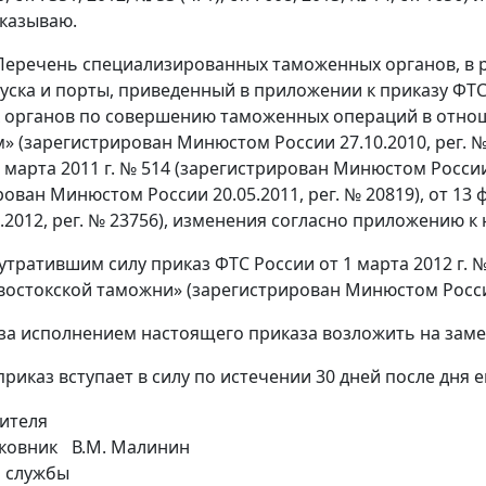
казываю.
 Перечень специализированных таможенных органов, в р
уска и порты, приведенный в приложении к приказу ФТС 
 органов по совершению таможенных операций в отно
» (зарегистрирован Минюстом России 27.10.2010, peг. 
 марта 2011 г. № 514 (зарегистрирован Минюстом России 1
рован Минюстом России 20.05.2011, peг. № 20819), от 13
4.2012, peг. № 23756), изменения согласно приложению к
 утратившим силу приказ ФТС России от 1 марта 2012 г
востокской таможни» (зарегистрирован Минюстом России 
 за исполнением настоящего приказа возложить на замес
риказ вступает в силу по истечении 30 дней после дня
дителя
ковник
В.М. Малинин
 службы