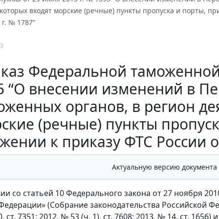
которых входят морские (речные) пункты пропуска и порты, п
 г. № 1787”
3
каз Федеральной таможенной 
5 “О внесении изменений в П
оженных органов, в регион де
ские (речные) пункты пропус
жении к приказу ФТС России от
Актуальную версию документа
вии со статьей 10 Федерального закона от 27 ноября 20
едерации» (Собрание законодательства Российской Федерац
0, ст. 7351; 2012, № 53 (ч. 1), ст. 7608; 2013, № 14, ст. 