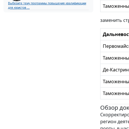
Выберите тему программы повышения квалификации
Таможенны
для юристов ...
заменить с
Дальневос
Первомайс
Таможенный
Де-Кастрин
Таможенный
Таможенный
Обзор до
Скорректиро
регион деят
порты, в ча