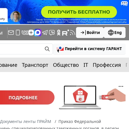
м
Войти
Eng
Перейти в систему ГАРАНТ
ование
Транспорт
Общество
IT
Профессия
П
Документы ленты ПРАЙМ
Приказ Федеральной
речень специализированных таможенных органов, в регион