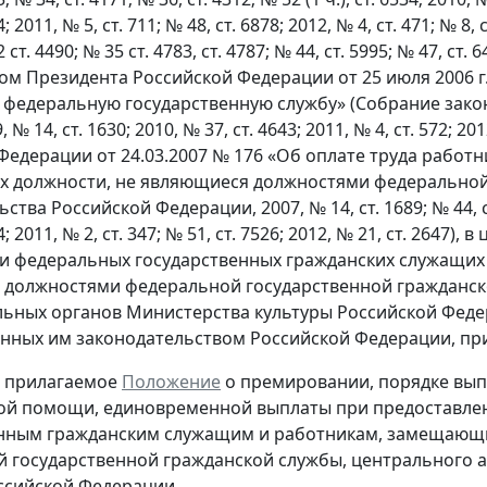
; 2011, № 5, ст. 711; № 48, ст. 6878; 2012, № 4, ст. 471; № 8, 
 ст. 4490; № 35 ст. 4783, ст. 4787; № 44, ст. 5995; № 47, ст. 6
казом Президента Российской Федерации от 25 июля 2006
федеральную государственную службу» (Собрание законод
9, № 14, ст. 1630; 2010, № 37, ст. 4643; 2011, № 4, ст. 572;
Федерации от 24.03.2007 № 176 «Об оплате труда работ
должности, не являющиеся должностями федеральной 
тва Российской Федерации, 2007, № 14, ст. 1689; № 44, ст. 
54; 2011, № 2, ст. 347; № 51, ст. 7526; 2012, № 21, ст. 26
и федеральных государственных гражданских служащих
должностями федеральной государственной гражданско
ьных органов Министерства культуры Российской Феде
нных им законодательством Российской Федерации, пр
ь прилагаемое
Положение
о премировании, порядке вы
ой помощи, единовременной выплаты при предоставле
енным гражданским служащим и работникам, замещающ
 государственной гражданской службы, центрального 
ссийской Федерации.