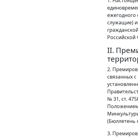
1. Настояще
единовреме
ежегодного 
служащие) 
гражданской
Российской 
II. Пре
террито
2. Премиров
связанных с
установленн
Правительст
№ 31, ст. 4758
Положением 
Минкультуры
(Бюллетень 
3. Премиров