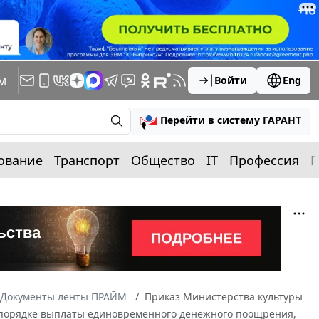
м
Войти
Eng
Перейти в систему ГАРАНТ
ование
Транспорт
Общество
IT
Профессия
П
Документы ленты ПРАЙМ
Приказ Министерства культуры
, порядке выплаты единовременного денежного поощрения,