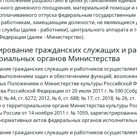
е Положение разработано в целях установления единых
нного денежного поощрения, материальной помощи и 
оплачиваемого отпуска федеральным государственным 
и работникам, замещающим должности, не являющиеся 
 службы (далее - работники), центрального аппарата и
Федерации (далее - Министерство).
мирование гражданских служащих и ра
риальных органов Министерства
ание гражданских служащих и работников осуществляет
 выполнением задач и обеспечением функций, возложе
ых Положением о Министерстве культуры Российской 
ва Российской Федерации от 20 июля 2011 г. № 590 (Соб
; № 44, ст. 6272; 2012, № 6, ст. 688; № 17, ст. 2018; № 26, ст.
о территориальном органе Министерства культуры Ро
 России от 14 ноября 2011 г. № 1059, зарегистрированн
нормативных актов федеральных органов исполнительной
ание гражданских служащих и работников осуществляет