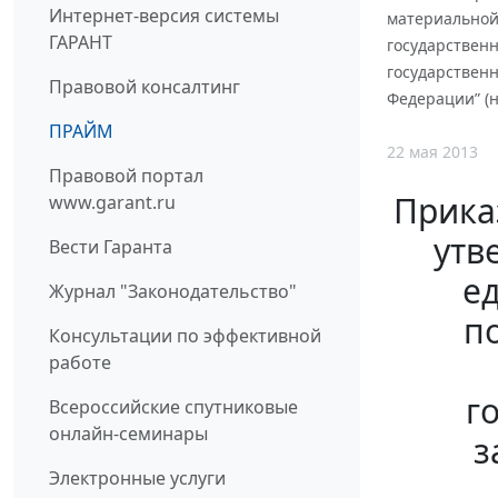
Интернет-версия системы
материальной
ГАРАНТ
государствен
государствен
Правовой консалтинг
Федерации” (н
ПРАЙМ
22 мая 2013
Правовой портал
Приказ
www.garant.ru
утв
Вести Гаранта
е
Журнал "Законодательство"
п
Консультации по эффективной
работе
г
Всероссийские спутниковые
онлайн-семинары
з
Электронные услуги