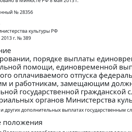
овано в Минюсте РФ 8 мая 2013 г.
онный № 28356
е
нистерства культуры РФ
 2013 г. № 389
ние
ровании, порядке выплаты единовр
льной помощи, единовременной вып
ого оплачиваемого отпуска федерал
м и работникам, замещающим должн
ьной государственной гражданской с
риальных органов Министерства кул
 и других дополнительных выплатах государственным с
е положения