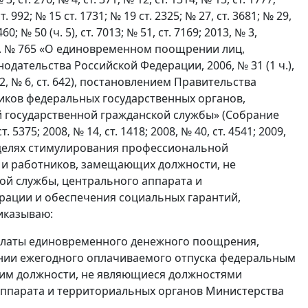
ст. 992; № 15 ст. 1731; № 19 ст. 2325; № 27, ст. 3681; № 29,
460; № 50 (ч. 5), ст. 7013; № 51, ст. 7169; 2013, № 3,
 г. № 765 «О единовременном поощрении лиц,
ательства Российской Федерации, 2006, № 31 (1 ч.),
 2012, № 6, ст. 642), постановлением Правительства
ников федеральных государственных органов,
государственной гражданской службы» (Собрание
5375; 2008, № 14, ст. 1418; 2008, № 40, ст. 4541; 2009,
47), в целях стимулирования профессиональной
 и работников, замещающих должности, не
й службы, центрального аппарата и
рации и обеспечения социальных гарантий,
иказываю:
платы единовременного денежного поощрения,
нии ежегодного оплачиваемого отпуска федеральным
им должности, не являющиеся должностями
аппарата и территориальных органов Министерства