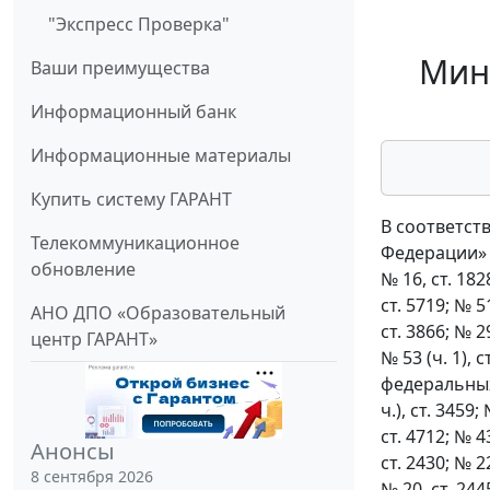
"Экспресс Проверка"
Мини
Ваши преимущества
Информационный банк
Информационные материалы
Купить систему ГАРАНТ
В соответст
Телекоммуникационное
Федерации» (
обновление
№ 16, ст. 1828
ст. 5719; № 51
АНО ДПО «Образовательный
ст. 3866; № 29
центр ГАРАНТ»
№ 53 (ч. 1),
федеральных
ч.), ст. 3459;
ст. 4712; № 43
Анонсы
ст. 2430; № 22
8 сентября 2026
№ 20, ст. 2445