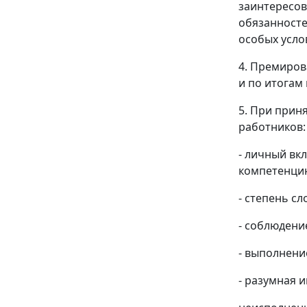
заинтересов
обязанносте
особых усло
4. Премиров
и по итогам 
5. При прин
работников:
- личный вк
компетенци
- степень с
- соблюдени
- выполнени
- разумная 