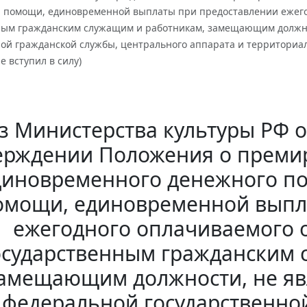
 помощи, единовременной выплаты при предоставлении ежего
ным гражданским служащим и работникам, замещающим должн
ной гражданской службы, центрального аппарата и территориа
е вступил в силу)
 Министерства культуры РФ от
ерждении Положения о преми
диновременного денежного п
омощи, единовременной выпл
ежегодного оплачиваемого 
осударственным гражданским 
амещающим должности, не я
федеральной государственно