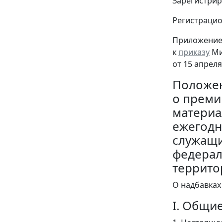
Зарегистрир
Регистраци
Приложени
к
приказу
Ми
от 15 апреля
Положе
о преми
материа
ежегодн
служащи
федерал
террито
О надбавках
I. Общи