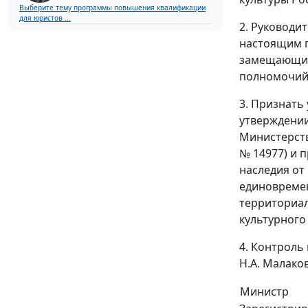
Выберите тему программы повышения квалификации
для юристов ...
2. Руководи
настоящим п
замещающих 
полномочий
3. Признать
утверждени
Министерств
№ 14977) и 
наследия от
единовреме
территориал
культурного
4. Контроль
Н.А. Малаков
Министр