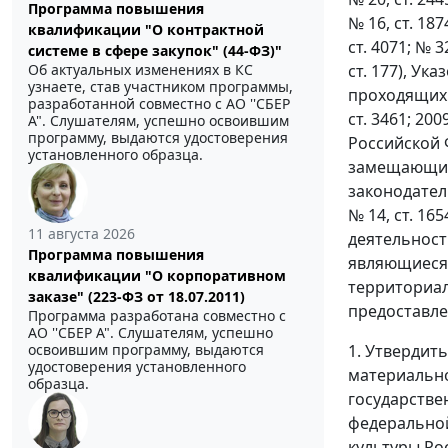
Программа повышения
№ 16, ст. 1874
квалификации "О контрактной
ст. 4071; № 32
системе в сфере закупок" (44-ФЗ)"
ст. 177), У
Об актуальных изменениях в КС
узнаете, став участником программы,
проходящих 
разработанной совместно с АО ''СБЕР
ст. 3461; 200
А". Слушателям, успешно освоившим
программу, выдаются удостоверения
Российской 
установленного образца.
замещающих 
законодательс
№ 14, ст. 16
11 августа 2026
деятельност
Программа повышения
являющиеся 
квалификации "О корпоративном
территориал
заказе" (223-ФЗ от 18.07.2011)
предоставле
Программа разработана совместно с
АО ''СБЕР А". Слушателям, успешно
1. Утвердит
освоившим программу, выдаются
удостоверения установленного
материальн
образца.
государств
федеральной
культуры Ро