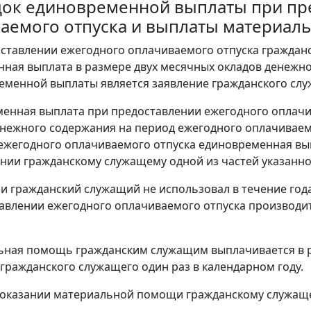
ядок единовременной выплаты при пр
аемого отпуска и выплаты материа
оставлении ежегодного оплачиваемого отпуска гражда
ная выплата в размере двух месячных окладов денежн
еменной выплаты является заявление гражданского слу
менная выплата при предоставлении ежегодного оплач
нежного содержания на период ежегодного оплачиваемо
ежегодного оплачиваемого отпуска единовременная вып
нии гражданскому служащему одной из частей указанно
сли гражданский служащий не использовал в течение год
авлении ежегодного оплачиваемого отпуска производит
ьная помощь гражданским служащим выплачивается в р
гражданского служащего один раз в календарном году.
оказании материальной помощи гражданскому служаще