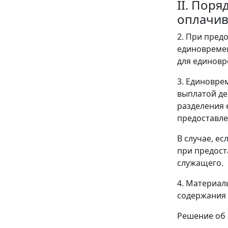
II. Пор
оплачив
2. При пред
единовремен
для единовр
3. Единовре
выплатой де
разделения 
предоставле
В случае, е
при предост
служащего.
4. Материал
содержания 
Решение об 