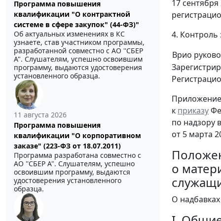
17 сентября
Программа повышения
регистрацио
квалификации "О контрактной
системе в сфере закупок" (44-ФЗ)"
4. Контроль
Об актуальных изменениях в КС
узнаете, став участником программы,
разработанной совместно с АО ''СБЕР
Врио руково
А". Слушателям, успешно освоившим
Зарегистрир
программу, выдаются удостоверения
установленного образца.
Регистраци
Приложени
к
приказу
Фе
11 августа 2026
по надзору 
Программа повышения
от 5 марта 2
квалификации "О корпоративном
заказе" (223-ФЗ от 18.07.2011)
Положе
Программа разработана совместно с
АО ''СБЕР А". Слушателям, успешно
о матер
освоившим программу, выдаются
служащи
удостоверения установленного
образца.
О надбавках
I. Общи