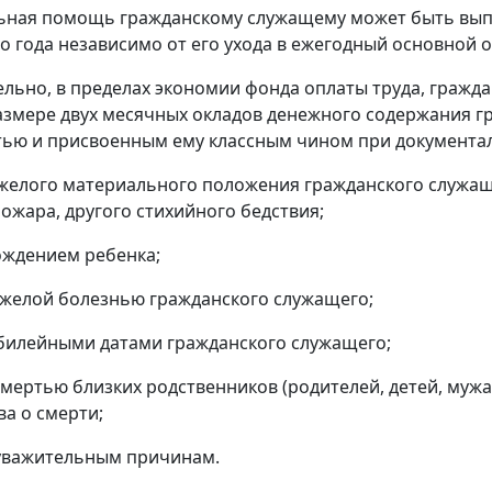
ьная помощь гражданскому служащему может быть выпл
о года независимо от его ухода в ежегодный основной 
ельно, в пределах экономии фонда оплаты труда, граж
змере двух месячных окладов денежного содержания г
ью и присвоенным ему классным чином при документа
тяжелого материального положения гражданского служащ
пожара, другого стихийного бедствия;
рождением ребенка;
 тяжелой болезнью гражданского служащего;
 юбилейными датами гражданского служащего;
 смертью близких родственников (родителей, детей, мужа
ва о смерти;
 уважительным причинам.