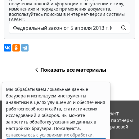
получения полной информации о вступлении в силу,
изменениях и порядке применения документа,
воспользуйтесь поиском в Интернет-версии системы
ГАРАНТ:
Показать все материалы
Мы обрабатываем локальные данные
браузера и используем инструменты
аналитики в целях улучшения и обеспечения
работоспособности сайта, статистических
© ООО "НПП "ГАРАНТ-СЕРВИС", 2026. Система ГАРАНТ
исследований и обзоров. Вы можете
выпускается с 1990 года. Компания "Гарант" и ее партнеры
запретить обработку указанных данных в
являются участниками Российской ассоциации правовой
настройках браузера. Пожалуйста,
информации ГАРАНТ.
ознакомьтесь с условиями их обработки
.