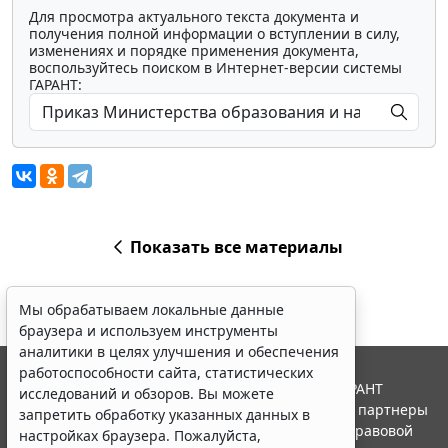
Для просмотра актуального текста документа и
получения полной информации о вступлении в силу,
изменениях и порядке применения документа,
воспользуйтесь поиском в Интернет-версии системы
ГАРАНТ:
Показать все материалы
Мы обрабатываем локальные данные
браузера и используем инструменты
аналитики в целях улучшения и обеспечения
работоспособности сайта, статистических
© ООО "НПП "ГАРАНТ-СЕРВИС", 2026. Система ГАРАНТ
исследований и обзоров. Вы можете
выпускается с 1990 года. Компания "Гарант" и ее партнеры
запретить обработку указанных данных в
являются участниками Российской ассоциации правовой
настройках браузера. Пожалуйста,