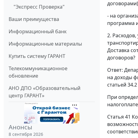
договорами)
"Экспресс Проверка"
- на органи
Ваши преимущества
программа и
Информационный банк
2. Расходов
транспортир
Информационные материалы
Доставка со
Купить систему ГАРАНТ
договоров?
Телекоммуникационное
Ответ: Депа
обновление
на доходы ф
статьей 34.
АНО ДПО «Образовательный
центр ГАРАНТ»
При определ
налогоплате
Статья 41 К
возможности
Анонсы
соответствии
8 сентября 2026