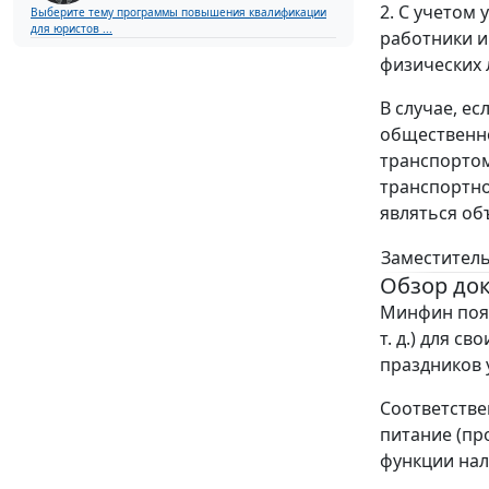
2. С учетом
Выберите тему программы повышения квалификации
для юристов ...
работники и
физических 
В случае, е
общественно
транспортом
транспортно
являться об
Заместитель
Обзор до
Минфин пояс
т. д.) для с
праздников 
Соответстве
питание (пр
функции нал