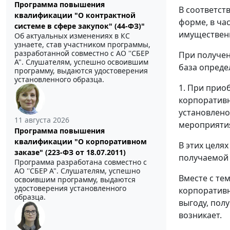
Программа повышения
В соответст
квалификации "О контрактной
форме, в час
системе в сфере закупок" (44-ФЗ)"
имущественн
Об актуальных изменениях в КС
узнаете, став участником программы,
разработанной совместно с АО ''СБЕР
При получен
А". Слушателям, успешно освоившим
база определ
программу, выдаются удостоверения
установленного образца.
1. При приоб
корпоративн
установлено
11 августа 2026
мероприятия
Программа повышения
квалификации "О корпоративном
В этих целя
заказе" (223-ФЗ от 18.07.2011)
получаемой 
Программа разработана совместно с
АО ''СБЕР А". Слушателям, успешно
Вместе с те
освоившим программу, выдаются
удостоверения установленного
корпоративн
образца.
выгоду, пол
возникает.