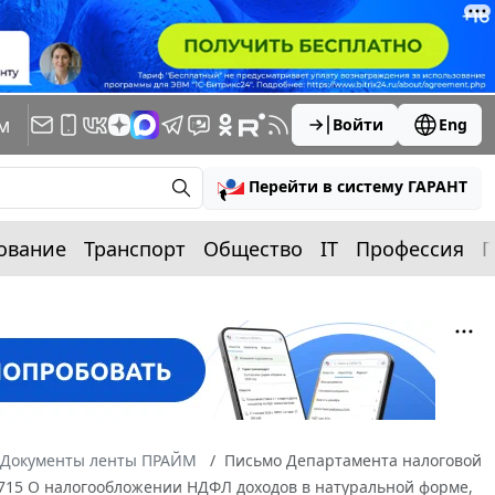
м
Войти
Eng
Перейти в систему ГАРАНТ
ование
Транспорт
Общество
IT
Профессия
П
Документы ленты ПРАЙМ
Письмо Департамента налоговой
6715 О налогообложении НДФЛ доходов в натуральной форме,