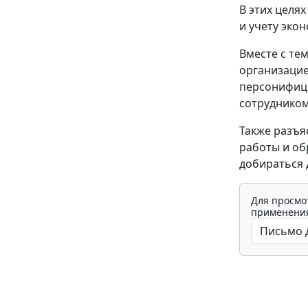
В этих целя
и учету эко
Вместе с те
организацие
персонифици
сотрудником
Также разъя
работы и об
добираться 
Для просмо
применения