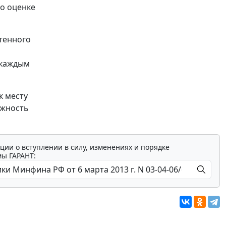
по оценке
етенного
 каждым
к месту
ожность
ции о вступлении в силу, изменениях и порядке
мы ГАРАНТ: