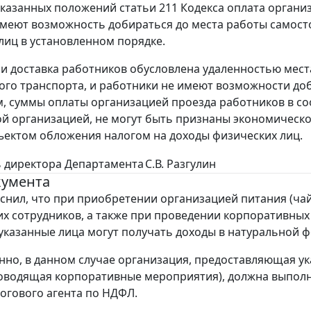
 указанных положений статьи 211 Кодекса оплата органи
меют возможность добираться до места работы самост
лиц в установленном порядке.
сли доставка работников обусловлена удаленностью мес
го транспорта, и работники не имеют возможности до
, суммы оплаты организацией проезда работников в со
й организацией, не могут быть признаны экономической
ъектом обложения налогом на доходы физических лиц.
 директора Департамента
С.В. Разгулин
кумента
нил, что при приобретении организацией питания (чай
воих сотрудников, а также при проведении корпоративных
указанные лица могут получать доходы в натуральной 
нно, в данном случае организация, предоставляющая у
оводящая корпоративные мероприятия), должна выпол
огового агента по НДФЛ.