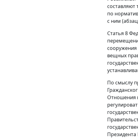
составляют 
по норматив
с ним (
абзац
Статья 8 Фе
перемещение
сооружения 
вещных прав
государстве
устанавлива
По смыслу п
Гражданског
Отношения в
регулироват
государстве
Правительст
государстве
Президента 