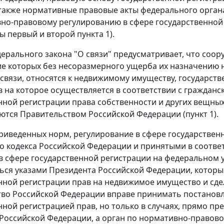
также нормативные правовые акты федерального орган
но-правовому регулированию в сфере государственной
ы первый
и
второй пункта 1
).
дерального закона "О связи" предусматривает, что соор
 которых без несоразмерного ущерба их назначению н
связи, относятся к недвижимому имуществу, государств
 на которое осуществляется в соответствии с граждан
нной регистрации права собственности и других вещны
ются Правительством Российской Федерации (
пункт 1
).
риведенных норм, регулирование в сфере государствен
о кодекса
Российской Федерации и принятыми в соотве
 сфере государственной регистрации на федеральном у
ься указами Президента Российской Федерации, котор
нной регистрации прав на недвижимое имущество и сде
во Российской Федерации вправе принимать постановл
нной регистрацией прав, но только в случаях, прямо 
Российской Федерации, а орган по нормативно-правово