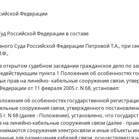
сийской Федерации
уд Российской Федерации в составе
вного Суда Российской Федерации Петровой Т.А., при се
.Ф.,
в открытом судебном заседании гражданское дело по з
недействующим
пункта 1
Положения об особенностях гос
ых прав на линейно- кабельные сооружения связи, утв
едерации от 11 февраля 2005 г. N 68, установил:
ложения об особенностях государственной регистрации
ельные сооружения связи, утвержденного
постановлен
 г. N 68 (далее - Положение), установлено, что государ
 на линейно-кабельные сооружения связи (далее - прав
нимаются сооружения электросвязи и иные объекты ин
нные для размещения кабелей связи, осуществляется 