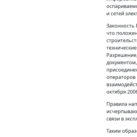
оспариваемо
и сетей эле
Законность 
что положе
строительст
технические
Разрешение,
документом,
присоединен
операторов 
взаимодейст
октября 2006
Правила нап
исчерпывающ
связи в эксп
Таким обра