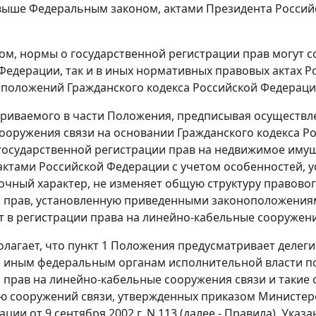
ыше Федеральным законом, актами Президента Российс
ом, нормы о государственной регистрации прав могут с
Федерации, так и в иных нормативных правовых актах 
 положений
Гражданского кодекса
Российской Федерации
риваемого в части Положения, предписывая осуществле
ооружения связи на основании
Гражданского кодекса
Ро
государственной регистрации прав на недвижимое имущ
ктами Российской Федерации с учетом особенностей, 
очный характер, не изменяет общую структуру правовог
 прав, установленную приведенными законоположениями,
т в регистрации права на линейно-кабельные сооружени
олагает, что
пункт 1
Положения предусматривает делеги
иным федеральным органам исполнительной власти по
 прав на линейно-кабельные сооружения связи и такие 
ю сооружений связи, утвержденных
приказом
Министерс
ции от 9 сентября 2002 г. N 113 (далее - Правила). Ука