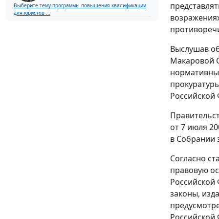
представлят
Выберите тему программы повышения квалификации
для юристов ...
возражениях
противоречи
Выслушав об
Макаровой С
нормативны
прокуратуры
Российской 
Правительст
от 7 июля 20
в Собрании з
Согласно ст
правовую ос
Российской
законы, изд
предусмотре
Российской 