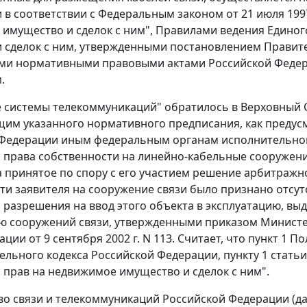
 в соответствии с
Федеральным законом
от 21 июля 199
имущество и сделок с ним",
Правилами
ведения Единог
 сделок с ним, утвержденными
постановлением
Правите
ыми нормативными правовыми актами Российской Федер
.
 системы телекоммуникаций" обратилось в Верховный 
им указанного нормативного предписания, как преду
Федерации иным федеральным органам исполнительной
 права собственности на линейно-кабельные сооружени
а принятое по спору с его участием решение арбитражн
ти заявителя на сооружение связи было признано отсу
 разрешения на ввод этого объекта в эксплуатацию, выд
ю сооружений связи, утвержденными
приказом
Министер
ии от 9 сентября 2002 г. N 113. Считает, что
пункт 1
По
ельного кодекса Российской Федерации,
пункту 1 статьи
 прав на недвижимое имущество и сделок с ним".
о связи и телекоммуникаций Российской Федерации (да