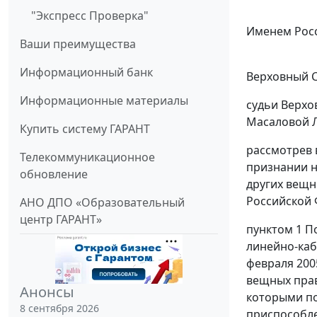
"Экспресс Проверка"
Именем Рос
Ваши преимущества
Информационный банк
Верховный С
Информационные материалы
судьи Верхо
Масаловой Л
Купить систему ГАРАНТ
рассмотрев 
Телекоммуникационное
признании 
обновление
других вещн
Российской Ф
АНО ДПО «Образовательный
центр ГАРАНТ»
пунктом 1
По
линейно-каб
февраля 2005
вещных прав
Анонсы
которыми по
8 сентября 2026
приспособле