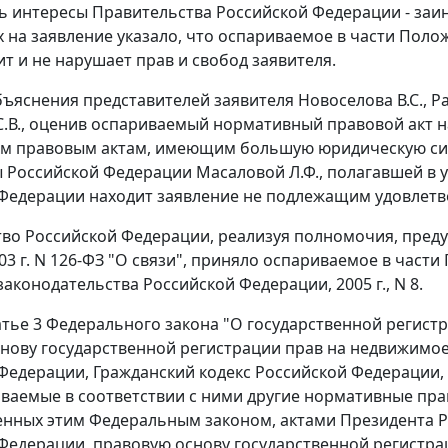
ь интересы Правительства Российской Федерации - заин
 на заявление указало, что оспариваемое в части
Поло
т и не нарушает прав и свобод заявителя.
ъяснения представителей заявителя Новоселова В.С., 
.В., оценив оспариваемый нормативный правовой акт н
м правовым актам, имеющим большую юридическую сил
 Российской Федерации Масаловой Л.Ф., полагавшей в 
Федерации находит заявление не подлежащим удовлет
во Российской Федерации, реализуя полномочия, пре
03 г. N 126-ФЗ "О связи", приняло оспариваемое в части
аконодательства Российской Федерации, 2005 г., N 8.
атье 3 Федерального закона "О государственной регист
нову государственной регистрации прав на недвижимое
 Федерации,
Гражданский кодекс
Российской Федерации,
аваемые в соответствии с ними другие нормативные пра
нных этим Федеральным законом, актами Президента Р
Федерации, правовую основу государственной регистра