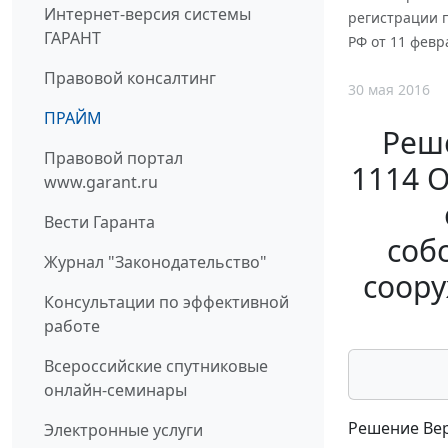
Интернет-версия системы
регистрации 
ГАРАНТ
РФ от 11 февра
Правовой консалтинг
30 мая 2016
ПРАЙМ
Реше
Правовой портал
1114 
www.garant.ru
Вести Гаранта
соб
Журнал "Законодательство"
соору
Консультации по эффективной
работе
Всероссийские спутниковые
онлайн-семинары
Решение Вер
Электронные услуги