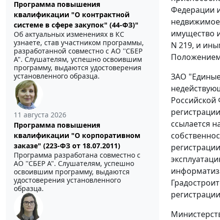
Программа повышения
Федерации и
квалификации "О контрактной
недвижимое 
системе в сфере закупок" (44-ФЗ)"
имущество и
Об актуальных изменениях в КС
узнаете, став участником программы,
N 219, и ин
разработанной совместно с АО ''СБЕР
Положением
А". Слушателям, успешно освоившим
программу, выдаются удостоверения
ЗАО "Единые
установленного образца.
недействующ
Российской 
регистрации
11 августа 2026
ссылается н
Программа повышения
собственнос
квалификации "О корпоративном
заказе" (223-ФЗ от 18.07.2011)
регистрации
Программа разработана совместно с
эксплуатаци
АО ''СБЕР А". Слушателям, успешно
информатизац
освоившим программу, выдаются
удостоверения установленного
Градостроит
образца.
регистрации
Министерств