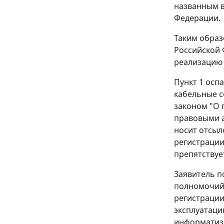
названным в
Федерации.
Таким образ
Российской 
реализацию
Пункт 1
оспа
кабельные с
законом
"О 
правовыми а
носит отсыл
регистрации
препятствуе
Заявитель п
полномочий 
регистрации
эксплуатаци
информатиза