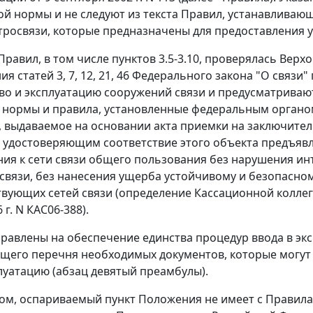
й нормы и не следуют из текста Правил, устанавливаю
ктросвязи, которые предназначены для предоставления ус
Правил, в том числе
пунктов 3.5-3.10
, проверялась Верх
ния
статей 3
,
7
,
12
,
21
,
46
Федерального закона "О связи"
во и эксплуатацию сооружений связи и предусматриваю
 нормы и правила, установленные федеральным органом
 выдаваемое на основании акта приемки на заключитель
 удостоверяющим соответствие этого объекта предъяв
ия к сети связи общего пользования без нарушения инт
связи, без нанесения ущерба устойчивому и безопасн
вующих сетей связи (
определение
Кассационной коллег
 г. N КАС06-388).
равлены на обеспечение единства процедур ввода в эк
его перечня необходимых документов, которые могут б
луатацию (
абзац девятый преамбулы
).
зом, оспариваемый
пункт
Положения не имеет с Правила