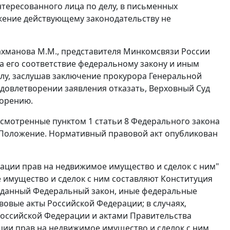
тересованного лица по делу, в письменных
жение
действующему законодательству не
Рахманова М.М., представителя Минкомсвязи России
а его соответствие федеральному закону и иным
у, заслушав заключение прокурора Генеральной
удовлетворении заявления отказать, Верховный Суд
ворению.
дусмотренные
пунктом 1 статьи 8
Федерального закона
Положение
. Нормативный правовой акт опубликован
рации прав на недвижимое имущество и сделок с ним"
 имущество и сделок с ним составляют
Конституция
 данный Федеральный закон, иные федеральные
вовые акты Российской Федерации; в случаях,
оссийской Федерации и актами Правительства
ции прав на недвижимое имущество и сделок с ним