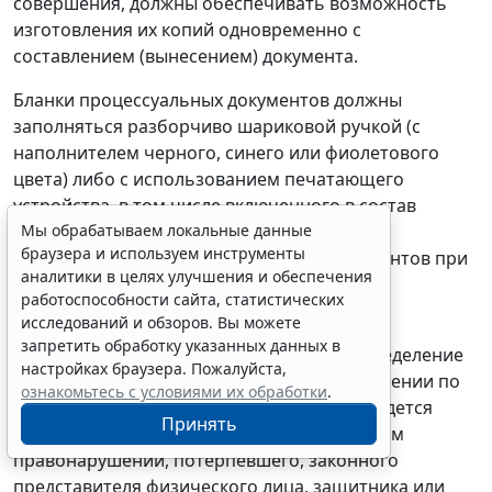
совершения, должны обеспечивать возможность
изготовления их копий одновременно с
составлением (вынесением) документа.
Бланки процессуальных документов должны
заполняться разборчиво шариковой ручкой (с
наполнителем черного, синего или фиолетового
цвета) либо с использованием печатающего
устройства, в том числе включенного в состав
Мы обрабатываем локальные данные
программно-технического комплекса
браузера и используем инструменты
автоматизированного оформления документов при
аналитики в целях улучшения и обеспечения
привлечении лиц к административной
работоспособности сайта, статистических
ответственности.
исследований и обзоров. Вы можете
запретить обработку указанных данных в
Сотрудник, вынесший постановление, определение
настройках браузера. Пожалуйста,
по делу об административном правонарушении по
ознакомьтесь с условиями их обработки
.
заявлению лица, в отношении которого ведется
Принять
производство по делу об административном
правонарушении, потерпевшего, законного
представителя физического лица, защитника или