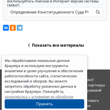
воспользуйтесь поиском в Интернет-версии системы
ГАРАНТ:
Показать все материалы
Мы обрабатываем локальные данные
браузера и используем инструменты
аналитики в целях улучшения и обеспечения
работоспособности сайта, статистических
© ООО "НПП "ГАРАНТ-СЕРВИС", 2026. Система ГАРАНТ
исследований и обзоров. Вы можете
выпускается с 1990 года. Компания "Гарант" и ее партнеры
запретить обработку указанных данных в
являются участниками Российской ассоциации правовой
настройках браузера. Пожалуйста,
информации ГАРАНТ.
ознакомьтесь с условиями их обработки
.
Портал ГАРАНТ.РУ зарегистрирован в качестве сетевого
Принять
издания Федеральной службой по надзору в сфере