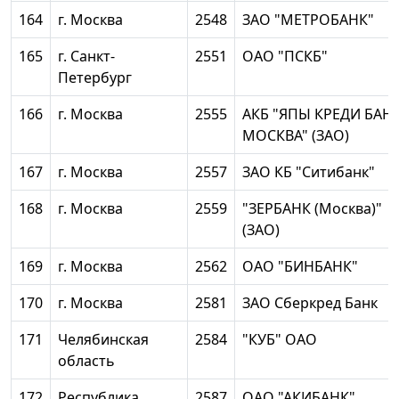
164
г. Москва
2548
ЗАО "МЕТРОБАНК"
165
г. Санкт-
2551
ОАО "ПСКБ"
Петербург
166
г. Москва
2555
АКБ "ЯПЫ КРЕДИ БАН
МОСКВА" (ЗАО)
167
г. Москва
2557
ЗАО КБ "Ситибанк"
168
г. Москва
2559
"ЗЕРБАНК (Москва)"
(ЗАО)
169
г. Москва
2562
ОАО "БИНБАНК"
170
г. Москва
2581
ЗАО Сберкред Банк
171
Челябинская
2584
"КУБ" ОАО
область
172
Республика
2587
ОАО "АКИБАНК"