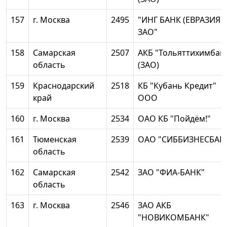
157
г. Москва
2495
"ИНГ БАНК (ЕВРАЗИЯ)
ЗАО"
158
Самарская
2507
АКБ "Тольяттихимбан
область
(ЗАО)
159
Краснодарский
2518
КБ "Кубань Кредит"
край
ООО
160
г. Москва
2534
ОАО КБ "Пойдём!"
161
Тюменская
2539
ОАО "СИББИЗНЕСБАН
область
162
Самарская
2542
ЗАО "ФИА-БАНК"
область
163
г. Москва
2546
ЗАО АКБ
"НОВИКОМБАНК"