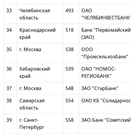
33
Челябинская
493
ОАО
область
"ЧЕЛЯБИНВЕСТБАНК"
34
Краснодарский
518
Банк "Первомайский"
край
(ЗАО)
35
г. Москва
538
ООО
"Промсельхозбанк"
36
Хабаровский
539
ОАО "НОМОС-
край
РЕГИОБАНК"
37
г. Москва
548
ЗАО "СтарБанк"
38
Самарская
554
ОАО КБ "Солидарност
область
39
г. Санкт-
558
ЗАО Банк "Советский"
Петербург