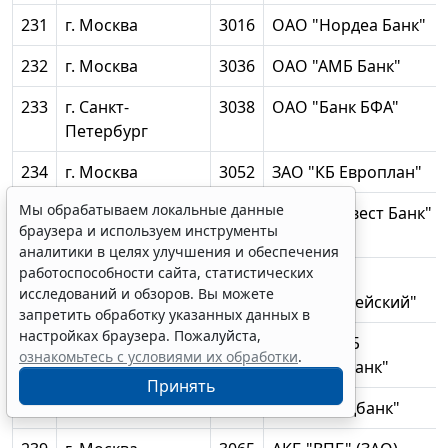
231
г. Москва
3016
ОАО "Нордеа Банк"
232
г. Москва
3036
ОАО "АМБ Банк"
233
г. Санкт-
3038
ОАО "Банк БФА"
Петербург
234
г. Москва
3052
ЗАО "КБ Европлан"
Мы обрабатываем локальные данные
235
г. Москва
3053
"Гранд Инвест Банк"
браузера и используем инструменты
(ОАО)
аналитики в целях улучшения и обеспечения
работоспособности сайта, статистических
236
г. Москва
3054
ООО КБ
исследований и обзоров. Вы можете
"Адмиралтейский"
запретить обработку указанных данных в
настройках браузера. Пожалуйста,
237
Республика
3058
ОАО "АИКБ
ознакомьтесь с условиями их обработки
.
Татарстан
"Татфондбанк"
Принять
238
г. Москва
3064
ОАО "Сведбанк"