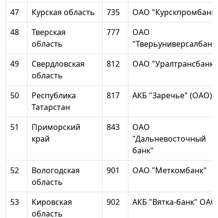
47
Курская область
735
ОАО "Курскпромбанк
48
Тверская
777
ОАО
область
"Тверьуниверсалбанк
49
Свердловская
812
ОАО "Уралтрансбанк"
область
50
Республика
817
АКБ "Заречье" (ОАО)
Татарстан
51
Приморский
843
ОАО
край
"Дальневосточный
банк"
52
Вологодская
901
ОАО "Меткомбанк"
область
53
Кировская
902
АКБ "Вятка-банк" ОАО
область