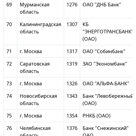
69
Мурманская
1276
ОАО "ДНБ Банк"
область
70
Калининградская
1307
КБ
область
"ЭНЕРГОТРАНСБАНК"
(ОАО)
71
г. Москва
1317
ОАО "Собинбанк"
72
Саратовская
1319
ЗАО "Экономбанк"
область
73
г. Москва
1326
ОАО "АЛЬФА-БАНК"
74
Новосибирская
1343
Банк "Левобережный"
область
(ОАО)
75
г. Москва
1354
РНКБ (ОАО)
76
Челябинская
1376
Банк "Снежинский"
область
ОАО