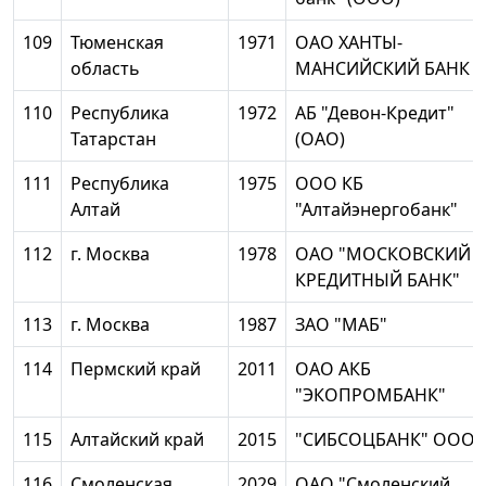
109
Тюменская
1971
ОАО ХАНТЫ-
область
МАНСИЙСКИЙ БАНК
110
Республика
1972
АБ "Девон-Кредит"
Татарстан
(ОАО)
111
Республика
1975
ООО КБ
Алтай
"Алтайэнергобанк"
112
г. Москва
1978
ОАО "МОСКОВСКИЙ
КРЕДИТНЫЙ БАНК"
113
г. Москва
1987
ЗАО "МАБ"
114
Пермский край
2011
ОАО АКБ
"ЭКОПРОМБАНК"
115
Алтайский край
2015
"СИБСОЦБАНК" ООО
116
Смоленская
2029
ОАО "Смоленский