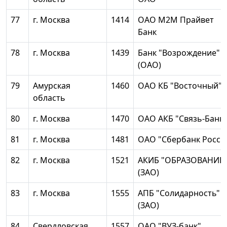
77
г. Москва
1414
ОАО М2М Прайвет
Банк
78
г. Москва
1439
Банк "Возрождение"
(ОАО)
79
Амурская
1460
ОАО КБ "Восточный"
область
80
г. Москва
1470
ОАО АКБ "Связь-Банк"
81
г. Москва
1481
ОАО "Сбербанк Росси
82
г. Москва
1521
АКИБ "ОБРАЗОВАНИЕ
(ЗАО)
83
г. Москва
1555
АПБ "Солидарность"
(ЗАО)
84
Свердловская
1557
ОАО "ВУЗ-банк"