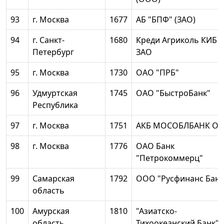
93
г. Москва
1677
АБ "БПФ" (ЗАО)
94
г. Санкт-
1680
Креди Агриколь КИБ
Петербург
ЗАО
95
г. Москва
1730
ОАО "ПРБ"
96
Удмуртская
1745
ОАО "БыстроБанк"
Республика
97
г. Москва
1751
АКБ МОСОБЛБАНК О
98
г. Москва
1776
ОАО Банк
"Петрокоммерц"
99
Самарская
1792
ООО "Русфинанс Банк
область
100
Амурская
1810
"Азиатско-
область
Тихоокеанский Банк"