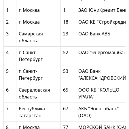
1
г. Москва
1
ЗАО ЮниКредит Банк
2
г. Москва
18
ОАО КБ "Стройкредит
3
Самарская
23
ОАО Банк АВБ
область
4
г. Санкт-
52
ОАО "Энергомашбанк
Петербург
5
г. Санкт-
53
ОАО Банк
Петербург
"АЛЕКСАНДРОВСКИЙ"
6
Свердловская
65
ООО КБ "КОЛЬЦО
область
УРАЛА"
7
Республика
67
АКБ "Энергобанк"
Татарстан
(ОАО)
8
г. Москва
77
МОРСКОЙ БАНК (ОАО