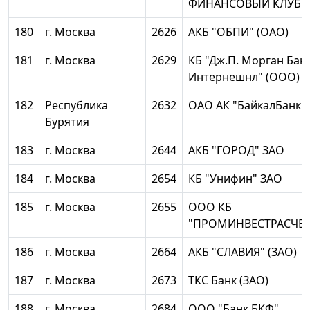
ФИНАНСОВЫЙ КЛУБ"
180
г. Москва
2626
АКБ "ОБПИ" (ОАО)
181
г. Москва
2629
КБ "Дж.П. Морган Бан
Интернешнл" (ООО)
182
Республика
2632
ОАО АК "БайкалБанк"
Бурятия
183
г. Москва
2644
АКБ "ГОРОД" ЗАО
184
г. Москва
2654
КБ "Унифин" ЗАО
185
г. Москва
2655
ООО КБ
"ПРОМИНВЕСТРАСЧЕТ
186
г. Москва
2664
АКБ "СЛАВИЯ" (ЗАО)
187
г. Москва
2673
ТКС Банк (ЗАО)
188
г. Москва
2684
ООО "Банк БКФ"