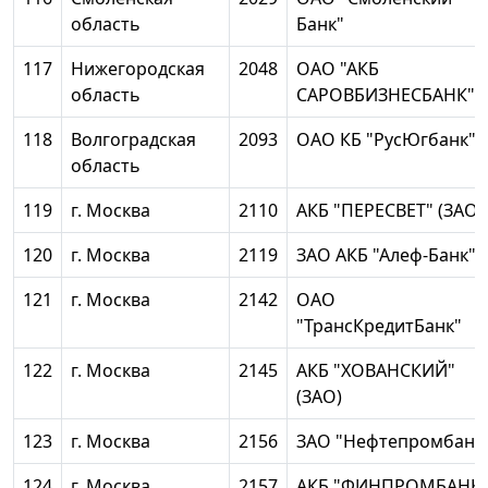
область
Банк"
117
Нижегородская
2048
ОАО "АКБ
область
САРОВБИЗНЕСБАНК"
118
Волгоградская
2093
ОАО КБ "РусЮгбанк"
область
119
г. Москва
2110
АКБ "ПЕРЕСВЕТ" (ЗАО)
120
г. Москва
2119
ЗАО АКБ "Алеф-Банк"
121
г. Москва
2142
ОАО
"ТрансКредитБанк"
122
г. Москва
2145
АКБ "ХОВАНСКИЙ"
(ЗАО)
123
г. Москва
2156
ЗАО "Нефтепромбанк
124
г. Москва
2157
АКБ "ФИНПРОМБАНК